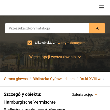
tylko obiekty z
otwartym dostępem
Więcej opcji wyszukiwania
Strona główna
Biblioteka Cyfrowa dLibra
Druki XVIII w.
Szczegóły obiektu
:
Galeria zdjęć
Hamburgische Vermischte
Bibliothek, worin, zur Aufnahme