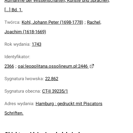
Aufnahme der Wissenschaften, Künste und Sprachen,
[...] Bd. 1.
Twórca
:
Kohl, Johann Peter (1698-1778)
;
Rachel,
Joachim (1618-1669)
Rok wydania
:
1743
Identyfikator
:
2366
;
oai:leopolitana.ossolineum.pl:2446
Sygnatura lwowska
:
22.862
Sygnatura obecna
:
CT-II 39235/1
Adres wydania
:
Hamburg : gedruckt mit Piscators
Schriften.