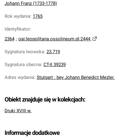
Johann Franz (1733-1778)
Rok wydania
:
1765
Identyfikator
:
2364
;
oai:leopolitana.ossolineum.pl:2444
Sygnatura lwowska
:
23.719
Sygnatura obecna
:
CT-II 39239
Adres wydania
:
Stutgart : bey Johann Benedict Mezler.
Obiekt znajduje się w kolekcjach:
Druki XVIII w.
Informacje dodatkowe