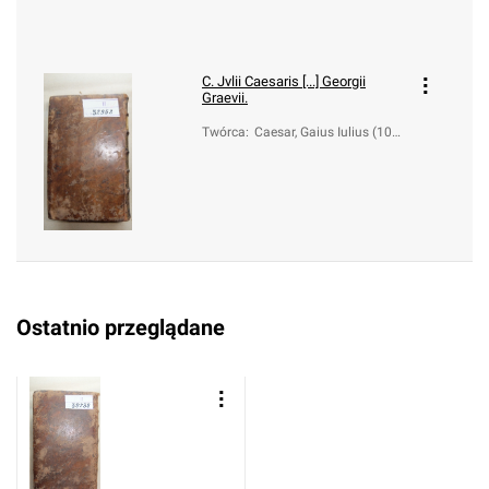
C. Jvlii Caesaris [...] Georgii
Graevii.
Twórca
:
Caesar, Gaius Iulius (100-
44 a.C.); Celsus, Julius; V
ossius, Dionysius (1612-1
633); Graevius, Joannes
Georgius (1632-1703)
Ostatnio przeglądane