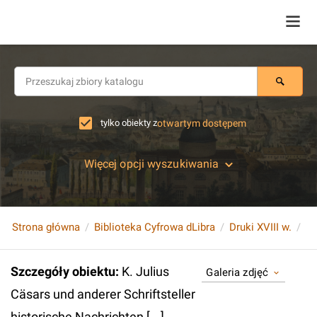
tylko obiekty z
otwartym dostępem
Więcej opcji wyszukiwania
Strona główna
Biblioteka Cyfrowa dLibra
Druki XVIII w.
Szczegóły obiektu
:
K. Julius
Galeria zdjęć
Cäsars und anderer Schriftsteller
historische Nachrichten [...].