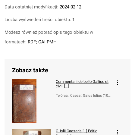
Data ostatniej modyfikacji:
2024-02-12
Liczba wyświetleń treści obiektu:
1
Możesz również pobrać opis tego obiektu w
formatach:
RDF
;
OAI-PMH
Zobacz także
Commentarii de bello Gallico et
civili [...]
Twórca
:
Caesar, Gaius Iulius (100-
44 a.C.)
C. Ivlii Caesaris [...] Editio