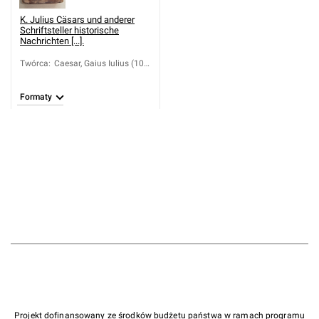
K. Julius Cäsars und anderer
Schriftsteller historische
Nachrichten [...].
Twórca
:
Caesar, Gaius Iulius (100-
44 a.C.); Wagner, Johann
Franz (1733-1778)
Formaty
Projekt dofinansowany ze środków budżetu państwa w ramach programu