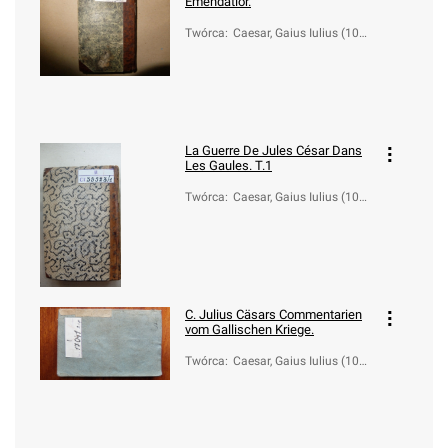
Emendatior.
Twórca
:
Caesar, Gaius Iulius (100-
44 a.C.)
La Guerre De Jules César Dans
Les Gaules. T.1
Twórca
:
Caesar, Gaius Iulius (100-
44 a.C.)
C. Julius Cäsars Commentarien
vom Gallischen Kriege.
Twórca
:
Caesar, Gaius Iulius (100-
44 a.C.)