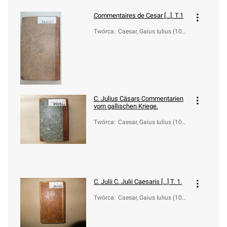
Commentaires de Cesar [...]. T.1
Twórca
:
Caesar, Gaius Iulius (100-
44 a.C.)
C. Julius Cäsars Commentarien
vom gallischen Kriege.
Twórca
:
Caesar, Gaius Iulius (100-
44 a.C.)
C. Julii
C. Julii Caesaris [...] T. 1.
Twórca
:
Caesar, Gaius Iulius (100-
44 a.C.)