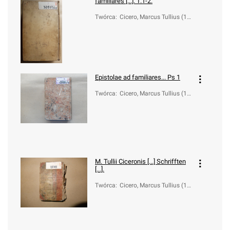
familiares [...]. T.1-2.
Twórca
:
Cicero, Marcus Tullius (10
6-43 a.C.)
Epistolae ad familiares... Ps 1
Twórca
:
Cicero, Marcus Tullius (10
6-43 a.C.)
M. Tullii Ciceronis [...] Schrifften
[...].
Twórca
:
Cicero, Marcus Tullius (10
6-43 a.C.)