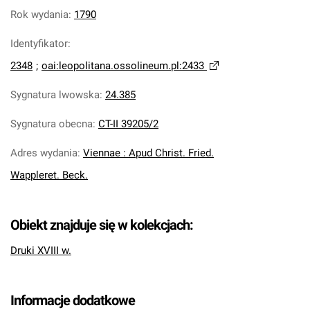
Rok wydania
:
1790
Identyfikator
:
2348
;
oai:leopolitana.ossolineum.pl:2433
Sygnatura lwowska
:
24.385
Sygnatura obecna
:
CT-II 39205/2
Adres wydania
:
Viennae : Apud Christ. Fried.
Wappleret. Beck.
Obiekt znajduje się w kolekcjach:
Druki XVIII w.
Informacje dodatkowe