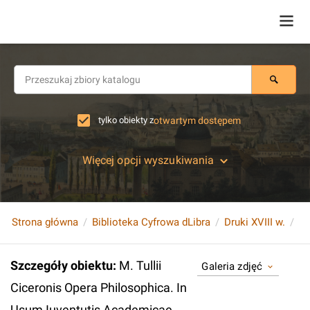
tylko obiekty z
otwartym dostępem
Więcej opcji wyszukiwania
Strona główna
Biblioteka Cyfrowa dLibra
Druki XVIII w.
Szczegóły obiektu
:
M. Tullii
Galeria zdjęć
Ciceronis Opera Philosophica. In
Usum Iuventutis Academicae.