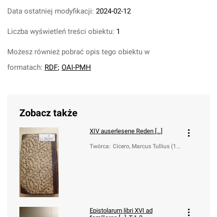
Data ostatniej modyfikacji:
2024-02-12
Liczba wyświetleń treści obiektu:
1
Możesz również pobrać opis tego obiektu w
formatach:
RDF
;
OAI-PMH
Zobacz także
XIV auserlesene Reden [...]
Twórca
:
Cicero, Marcus Tullius (10
6-43 a.C.)
Epistolarum libri XVI ad