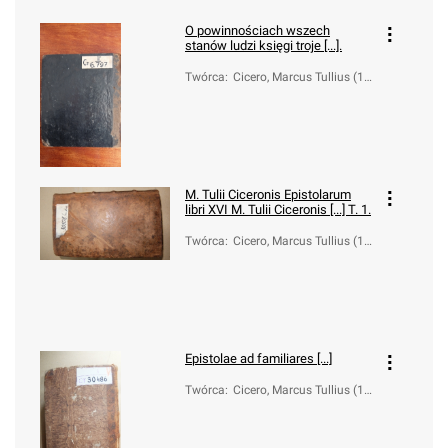
O powinnościach wszech
stanów ludzi księgi troje [...].
Twórca
:
Cicero, Marcus Tullius (10
6-43 a.C.)
M. Tulii Ciceronis Epistolarum
libri XVI
M. Tulii Ciceronis [...] T. 1.
Twórca
:
Cicero, Marcus Tullius (10
6-43 a.C.)
Epistolae ad familiares [...]
Twórca
:
Cicero, Marcus Tullius (10
6-43 a.C.)