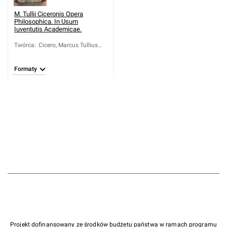
M. Tullii Ciceronis Opera
Philosophica. In Usum
Iuventutis Academicae.
Twórca
:
Cicero, Marcus Tullius
(106-43 a.C.)
Formaty
Projekt dofinansowany ze środków budżetu państwa w ramach programu