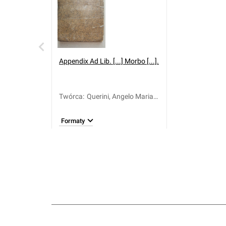
Appendix Ad Lib. [...] Morbo [...].
Twórca
:
Querini, Angelo Maria
(1680-1755)
Formaty