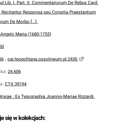
d Lib. I. Part. II. Commentariorum De Rebus Card.
a Recitantur Responsa seu Consilia Praestantium
rum De Morbo [...].
, Angelo Maria (1680-1755)
50
56
;
oai:leopolitana.ossolineum.pl:2430
ska
:
24.606
na
:
CT-II 39194
Brixiae : Ex Typographia Joannis-Mariae Rizzardi.
je się w kolekcjach: