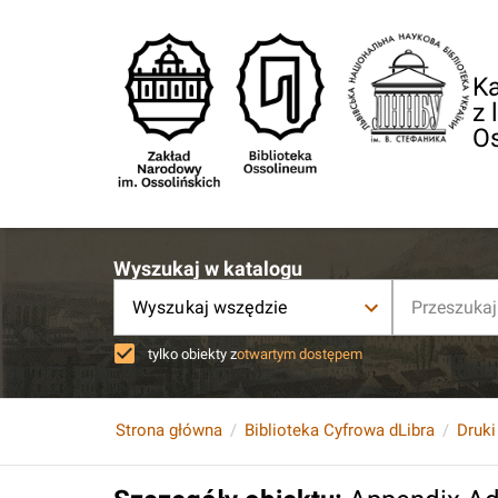
Ka
z 
O
Wyszukaj w katalogu
Wyszukaj wszędzie
tylko obiekty z
otwartym dostępem
Strona główna
Biblioteka Cyfrowa dLibra
Druki