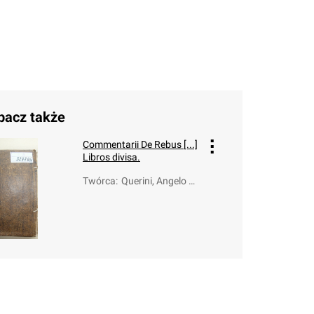
bacz także
Commentarii De Rebus [...]
Libros divisa.
Twórca
:
Querini, Angelo M
aria (1680-1755)