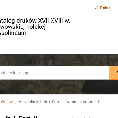
Polski
|
talog druków XVII-XVIII w.
lwowskiej kolekcji
ssolineum
 XVIII w.
Appendix Ad Lib. I. Part. II. Commentariorum De Rebus Card. A. M. Quirini Qua Recitantur Responsa seu Consilia Praestantium Medicinae Doctorum De Morbo [...].