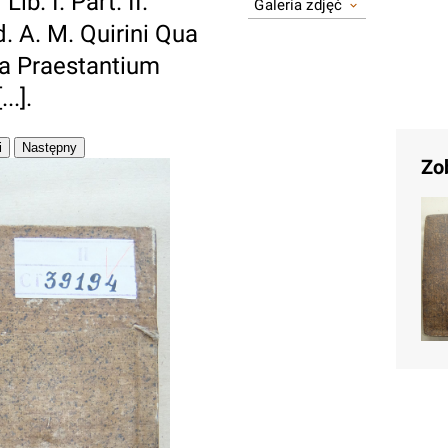
ib. I. Part. II.
Galeria zdjęć
 A. M. Quirini Qua
ia Praestantium
.].
Zo