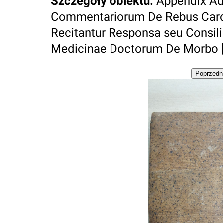
Szczegóły obiektu
:
Appendix Ad L
Commentariorum De Rebus Card.
Recitantur Responsa seu Consil
Medicinae Doctorum De Morbo [..