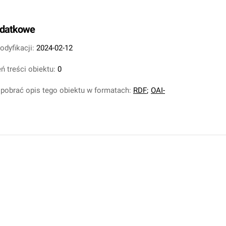
odatkowe
odyfikacji:
2024-02-12
ń treści obiektu:
0
pobrać opis tego obiektu w formatach:
RDF
;
OAI-