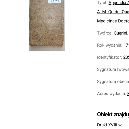
Tytuł
:
Appendix A
A. M. Quirini Qu
Medicinae Docto
Twórca
:
Querini
Rok wydania
:
17
Identyfikator
:
23
Sygnatura lwow
Sygnatura obec
Adres wydania
:
Obiekt znajdu
Druki XVIII w.