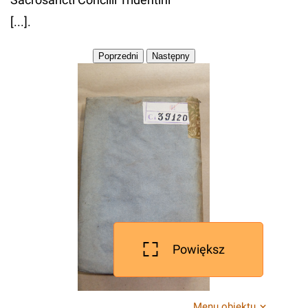
[...].
Powiększ
Menu obiektu