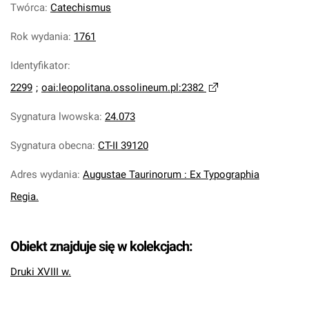
Twórca
:
Catechismus
Rok wydania
:
1761
Identyfikator
:
2299
;
oai:leopolitana.ossolineum.pl:2382
Sygnatura lwowska
:
24.073
Sygnatura obecna
:
CT-II 39120
Adres wydania
:
Augustae Taurinorum : Ex Typographia
Regia.
Obiekt znajduje się w kolekcjach:
Druki XVIII w.