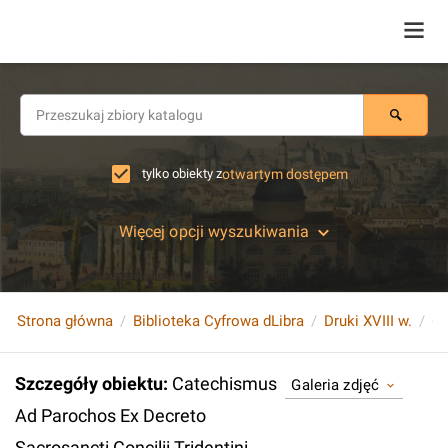
tylko obiekty z
otwartym dostępem
Więcej opcji wyszukiwania
Strona główna
Biblioteka Cyfrowa dLibra
Druki XVIII w.
Szczegóły obiektu
:
Catechismus
Galeria zdjęć
Ad Parochos Ex Decreto
Sacrosancti Concilii Tridentini