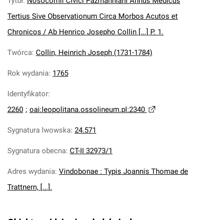
Tytuł
:
Nosocomii Civici Pazmanniani Annus Medicus
Tertius Sive Observationum Circa Morbos Acutos et
Chronicos / Ab Henrico Josepho Collin [...] P. 1.
Twórca
:
Collin, Heinrich Joseph (1731-1784)
Rok wydania
:
1765
Identyfikator
:
2260
;
oai:leopolitana.ossolineum.pl:2340
Sygnatura lwowska
:
24.571
Sygnatura obecna
:
CT-II 32973/1
Adres wydania
:
Vindobonae : Typis Joannis Thomae de
Trattnern, [...].