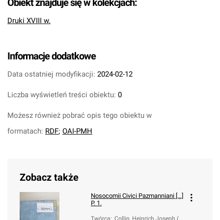
Obiekt znajduje się w kolekcjach:
Druki XVIII w.
Informacje dodatkowe
Data ostatniej modyfikacji:
2024-02-12
Liczba wyświetleń treści obiektu:
0
Możesz również pobrać opis tego obiektu w
formatach:
RDF
;
OAI-PMH
Zobacz także
Nosocomii Civici Pazmanniani [...]
P. 1.
Twórca
:
Collin, Heinrich Joseph (1