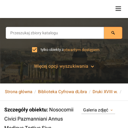
tylko obiekty z
otwartym dostępem
Więcej opcji wyszukiwania
Strona główna
Biblioteka Cyfrowa dLibra
Druki XVIII w.
Szczegóły obiektu
:
Nosocomii
Galeria zdjęć
Civici Pazmanniani Annus
Medicus Tertius Sive