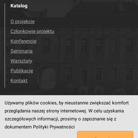
Katalog
O projekcie
Członkowie projektu
Konferencje
Seminaria
Warsztaty
Publikacje
Kontakt
Używamy plików cookies, by nieustannie zwiększać komfort
Odwiedź nas!
Facebook
przeglądania naszej strony internetowej. W celu uzyskania
szczegółowych informacji, prosimy o zapoznanie się z
dokumentem
Polityki Prywatności
Ten serwis działa dzięki oprogramowaniu
dLibra6.4.18-SNAPSHOT