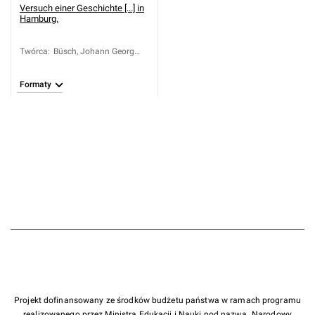
Versuch einer Geschichte [...] in
Hamburg.
Twórca
:
Büsch, Johann Georg
(1728-1800)
Formaty
Projekt dofinansowany ze środków budżetu państwa w ramach programu
realizowanego przez Ministra Edukacji i Nauki pod nazwą „Narodowy