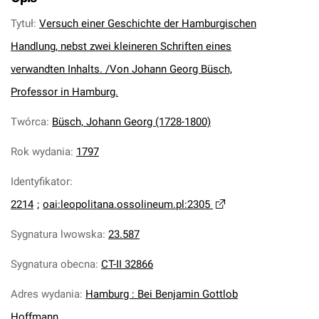
Tytuł
:
Versuch einer Geschichte der Hamburgischen
Handlung, nebst zwei kleineren Schriften eines
verwandten Inhalts. /Von Johann Georg Büsch,
Professor in Hamburg.
Twórca
:
Büsch, Johann Georg (1728-1800)
Rok wydania
:
1797
Identyfikator
:
2214
;
oai:leopolitana.ossolineum.pl:2305
Sygnatura lwowska
:
23.587
Sygnatura obecna
:
CT-II 32866
Adres wydania
:
Hamburg : Bei Benjamin Gottlob
Hoffmann.