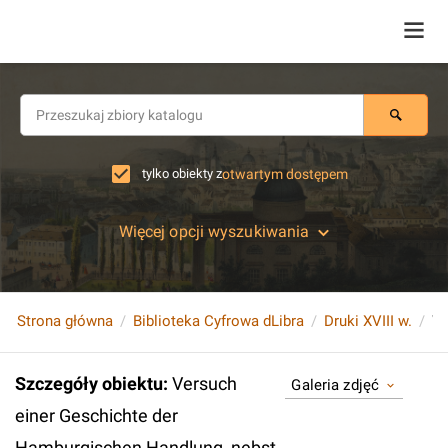
tylko obiekty z
otwartym dostępem
Więcej opcji wyszukiwania
Strona główna
Biblioteka Cyfrowa dLibra
Druki XVIII w.
Szczegóły obiektu
:
Versuch
Galeria zdjęć
einer Geschichte der
Hamburgischen Handlung, nebst