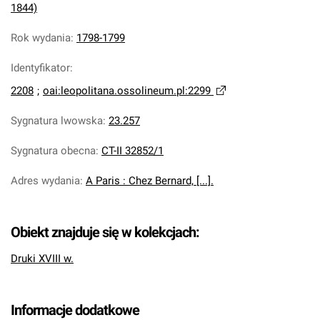
1844)
Rok wydania
:
1798-1799
Identyfikator
:
2208
;
oai:leopolitana.ossolineum.pl:2299
Sygnatura lwowska
:
23.257
Sygnatura obecna
:
CT-II 32852/1
Adres wydania
:
A Paris : Chez Bernard, [...].
Obiekt znajduje się w kolekcjach:
Druki XVIII w.
Informacje dodatkowe