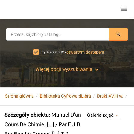
tylko obiekty z
otwartym dostępem
Więcej opcji wyszukiwania
Strona główna
Biblioteka Cyfrowa dLibra
Druki XVIII w.
Szczegóły obiektu
:
Manuel D'un
Galeria zdjęć
Cours De Chimie, [...] / Par E.J.B.
Bouillon-La-Grange, [...] T. 1.