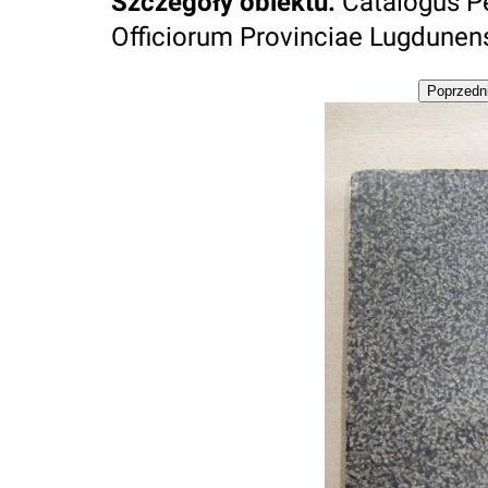
Szczegóły obiektu
:
Catalogus P
Officiorum Provinciae Lugdunensis