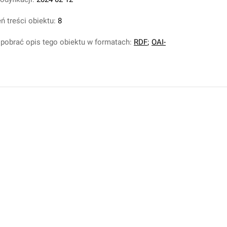
ń treści obiektu:
8
pobrać opis tego obiektu w formatach:
RDF
;
OAI-