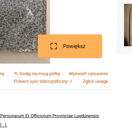
Powiększ
nij
Dodaj na moją półkę
Wyświetl cytowanie
Pobierz opis bibliograficzny
Zgłoś uwagę
 Personarum Et Officiorum Provinciae Lugdunensis
...].