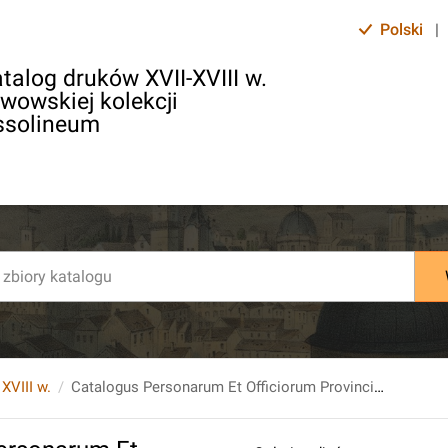
Polski
|
talog druków XVII-XVIII w.
lwowskiej kolekcji
ssolineum
 XVIII w.
Catalogus Personarum Et Officiorum Provinciae Lugdunensis Societatis Jesu. [...].