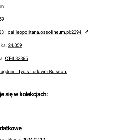
us
59
23
;
oai:leopolitana.ossolineum.pl:2294
ska
:
24.059
na
:
CT-II 32885
Lugduni : Typis Ludovici Buisson.
je się w kolekcjach:
odatkowe
odyfikacji:
2024-02-12