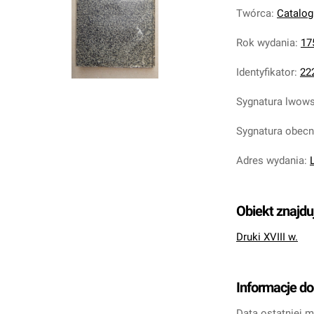
Twórca
:
Catalog
Rok wydania
:
17
Identyfikator
:
22
Sygnatura lwow
Sygnatura obec
Adres wydania
:
Obiekt znajdu
Druki XVIII w.
Informacje d
Data ostatniej m