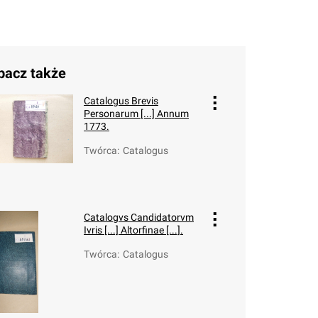
bacz także
Catalogus Brevis
Personarum [...] Annum
1773.
Twórca
:
Catalogus
Catalogvs Candidatorvm
Ivris [...] Altorfinae [...].
Twórca
:
Catalogus