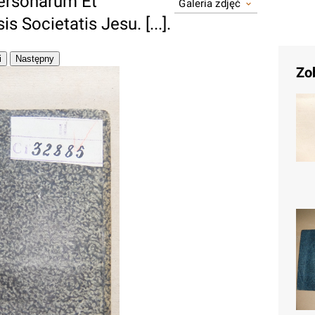
ersonarum Et
Galeria zdjęć
 Societatis Jesu. [...].
Zo