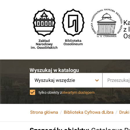
Ka
z 
O
Wyszukaj w katalogu
Wyszukaj wszędzie
tylko obiekty z
otwartym dostępem
Strona główna
Biblioteka Cyfrowa dLibra
Druki