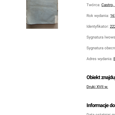
Twórca
:
Castro,
Rok wydania
:
16
Identyfikator
:
22
Sygnatura lwow
Sygnatura obec
Adres wydania
:
Obiekt znajdu
Druki XVII w.
Informacje d
Data ostatniej m