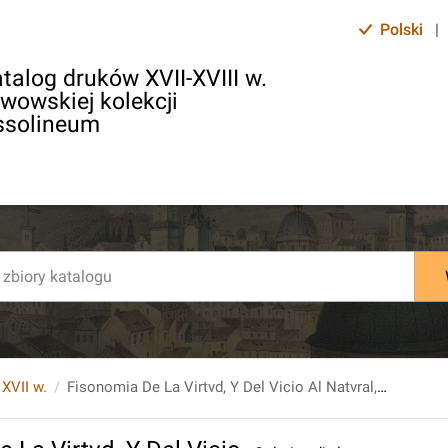
Polski
|
talog druków XVII-XVIII w.
lwowskiej kolekcji
ssolineum
 XVII w.
Fisonomia De La Virtvd, Y Del Vicio Al Natvral, Sin Colores, Ni Artificios. P. 1. [...].