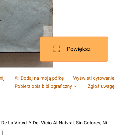
Powiększ
nij
Dodaj na moją półkę
Wyświetl cytowanie
Pobierz opis bibliograficzny
Zgłoś uwagę
De La Virtvd, Y Del Vicio Al Natvral, Sin Colores, Ni
.].