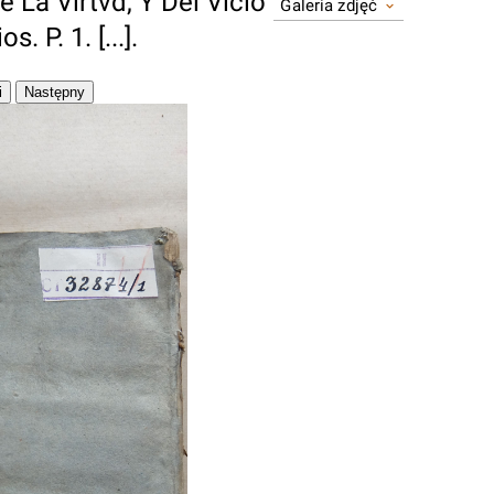
 La Virtvd, Y Del Vicio
Galeria zdjęć
. P. 1. [...].