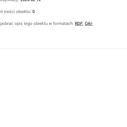
ń treści obiektu:
0
pobrać opis tego obiektu w formatach:
RDF
;
OAI-