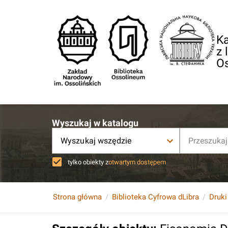
Ka
z 
O
Wyszukaj w katalogu
Wyszukaj wszędzie
tylko obiekty z
otwartym dostępem
Strona główna
Biblioteka Cyfrowa dLibra
Druki