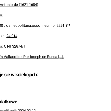
 Antonio de (1621-1684)
76
20
;
oai:leopolitana.ossolineum.pl:2291
ska
:
24.014
na
:
CT-II 32874/1
En Valladolid : Por Ioseph de Rueda [...].
je się w kolekcjach:
odatkowe
odyfikacji:
2024-02-12