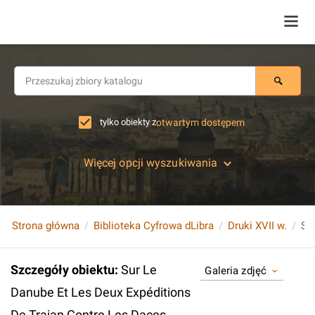
tylko obiekty z
otwartym dostępem
Więcej opcji wyszukiwania
Strona główna
Biblioteka Cyfrowa dLibra
Druki XVII w.
Szczegóły obiektu
:
Sur Le
Galeria zdjęć
Danube Et Les Deux Expéditions
De Trajan Contre Les Daces.