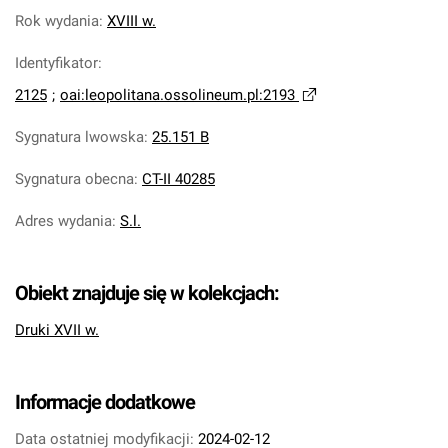
Rok wydania
:
XVIII w.
Identyfikator
:
2125
;
oai:leopolitana.ossolineum.pl:2193
Sygnatura lwowska
:
25.151 B
Sygnatura obecna
:
CT-II 40285
Adres wydania
:
S.l.
Obiekt znajduje się w kolekcjach:
Druki XVII w.
Informacje dodatkowe
Data ostatniej modyfikacji:
2024-02-12