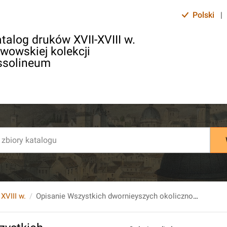
Polski
|
talog druków XVII-XVIII w.
lwowskiej kolekcji
ssolineum
 XVIII w.
Opisanie Wszystkich dwornieyszych okoliczności Nawrocenia do Wiary S. Contra-Talmudystow Albo Historya Krotka Ich początki y dalsze sposoby, przystępowania do Wiary S. Wyrazaiąca. Za pozwoleniem S. Zwierzchności Do wiadomości publiczney Podana.