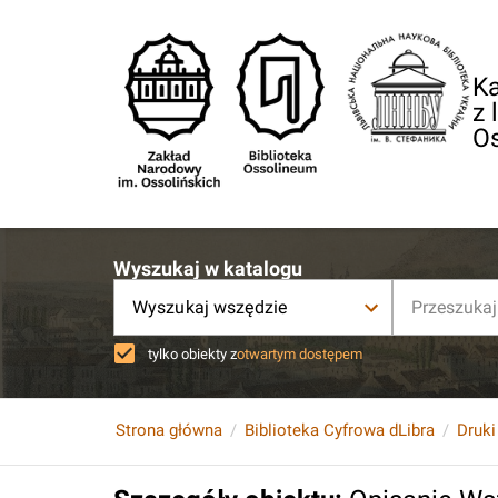
Ka
z 
O
Wyszukaj w katalogu
Wyszukaj wszędzie
tylko obiekty z
otwartym dostępem
Strona główna
Biblioteka Cyfrowa dLibra
Druki