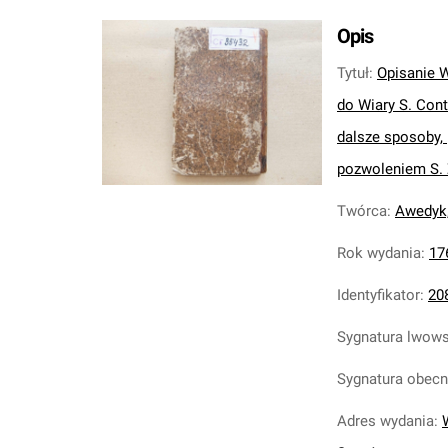
Opis
Tytuł
:
Opisanie 
do Wiary S. Cont
dalsze sposoby,
pozwoleniem S. 
Twórca
:
Awedyk,
Rok wydania
:
17
Identyfikator
:
20
Sygnatura lwow
Sygnatura obec
Adres wydania
: