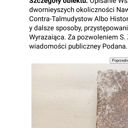
Szczegóły obiektu
:
Opisanie Ws
dwornieyszych okoliczności Naw
Contra-Talmudystow Albo Histor
y dalsze sposoby, przystępowani
Wyrazaiąca. Za pozwoleniem S.
wiadomości publiczney Podana.