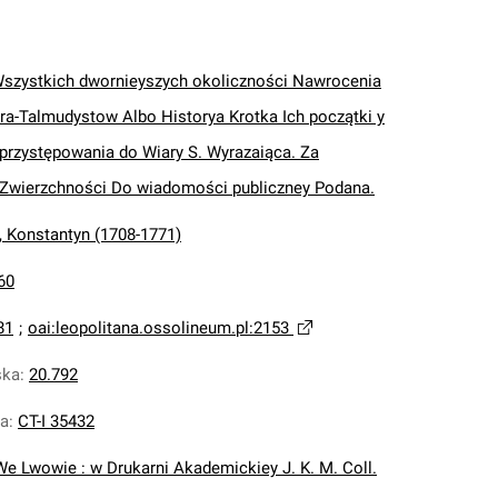
Wszystkich dwornieyszych okoliczności Nawrocenia
ra-Talmudystow Albo Historya Krotka Ich początki y
 przystępowania do Wiary S. Wyrazaiąca. Za
Zwierzchności Do wiadomości publiczney Podana.
 Konstantyn (1708-1771)
60
81
;
oai:leopolitana.ossolineum.pl:2153
ska
:
20.792
na
:
CT-I 35432
We Lwowie : w Drukarni Akademickiey J. K. M. Coll.