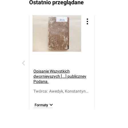
Ostatnio przeglądane
Opisanie Wszystkich
dwornieyszych [...] publiczney
Podana.
Twórca
:
Awedyk, Konstantyn
(1708-1771)
Formaty