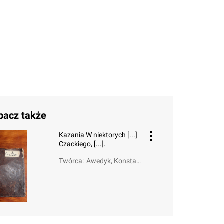
bacz także
Kazania W niektorych [...]
Czackiego, [...].
Twórca
:
Awedyk, Konstant
yn (1708-1771)