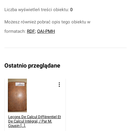
Liczba wyświetleń treści obiektu:
0
Możesz również pobrać opis tego obiektu w
formatach:
RDF
;
OAI-PMH
Ostatnio przeglądane
Leçons De Calcul Différentiel Et
De Calcul Intégral, / Par M.
Cousin [...].