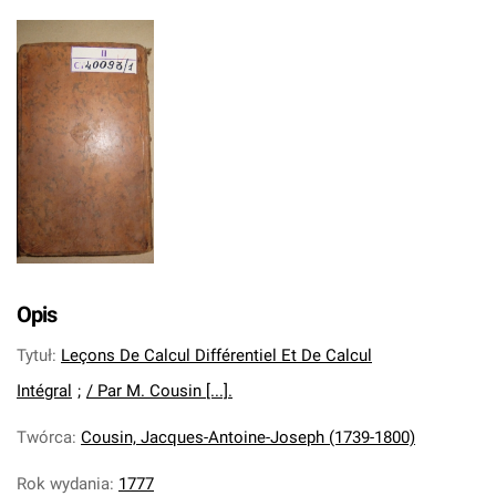
Opis
Tytuł
:
Leçons De Calcul Différentiel Et De Calcul
Intégral
;
/ Par M. Cousin [...].
Twórca
:
Cousin, Jacques-Antoine-Joseph (1739-1800)
Rok wydania
:
1777