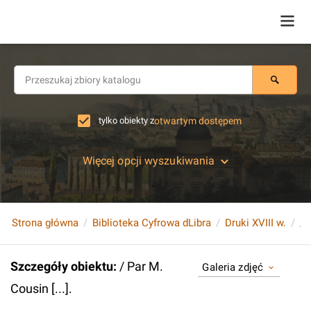
tylko obiekty z
otwartym dostępem
Więcej opcji wyszukiwania
Strona główna
Biblioteka Cyfrowa dLibra
Druki XVIII w.
/ 
Szczegóły obiektu
:
/ Par M.
Galeria zdjęć
Cousin [...].