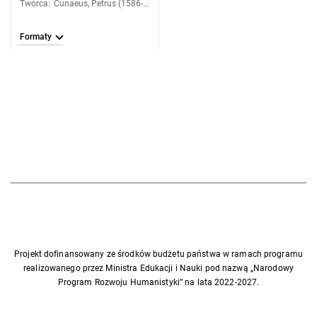
Twórca
:
Cunaeus, Petrus (1586-
1638); Burman, Pieter
(1668-1741)
Formaty
Projekt dofinansowany ze środków budżetu państwa w ramach programu
realizowanego przez Ministra Edukacji i Nauki pod nazwą „Narodowy
Program Rozwoju Humanistyki” na lata 2022-2027.