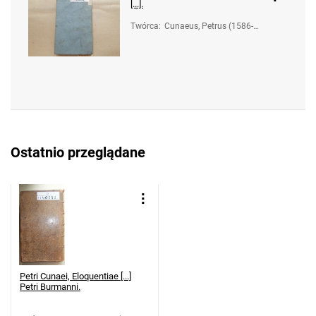
[...].
Twórca
:
Cunaeus, Petrus (1586-16
38); Cellarius, Christoph
(1638-1707); Buchner, Au
gust (1591-1661); Vorstiu
s, Adolphus (1597-1663)
Ostatnio przeglądane
Petri Cunaei, Eloquentiae [...]
Petri Burmanni.