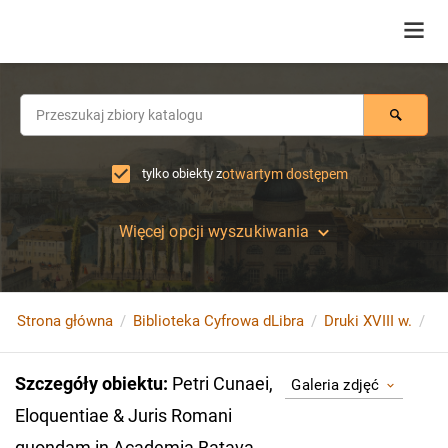
tylko obiekty z
otwartym dostępem
Więcej opcji wyszukiwania
Strona główna
Biblioteka Cyfrowa dLibra
Druki XVIII w.
Szczegóły obiektu
:
Petri Cunaei,
Galeria zdjęć
Eloquentiae & Juris Romani
quondam in Academia Batava