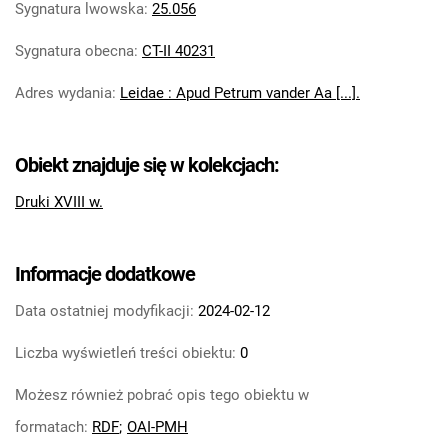
Sygnatura lwowska
:
25.056
Sygnatura obecna
:
CT-II 40231
Adres wydania
:
Leidae : Apud Petrum vander Aa [...].
Obiekt znajduje się w kolekcjach:
Druki XVIII w.
Informacje dodatkowe
Data ostatniej modyfikacji:
2024-02-12
Liczba wyświetleń treści obiektu:
0
Możesz również pobrać opis tego obiektu w
formatach:
RDF
;
OAI-PMH