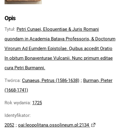
Opis
Tytuł
:
Petri Cunaei, Eloquentiae & Juris Romani
quondam in Academia Batava Professoris, & Doctorum
Virorum Ad Eumdem Epistolae. Quibus accedit Oratio
In obitum Bonaventurae Vulcanii. Nunc primum editae
cura Petri Burmanni.
Twórca
:
Cunaeus, Petrus (1586-1638)
;
Burman, Pieter
(1668-1741)
Rok wydania
:
1725
Identyfikator
:
2052
;
oai:leopolitana.ossolineum.pl:2134