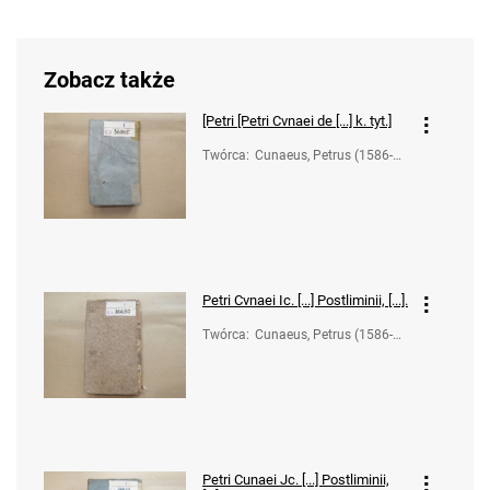
Zobacz także
[Petri
[Petri Cvnaei de [...] k. tyt.]
Twórca
:
Cunaeus, Petrus (1586-16
38)
Petri Cvnaei Ic. [...] Postliminii, [...].
Twórca
:
Cunaeus, Petrus (1586-16
38); Cellarius, Christoph
(1638-1707); Buchner, Au
gust (1591-1661)
Petri Cunaei Jc. [...] Postliminii,