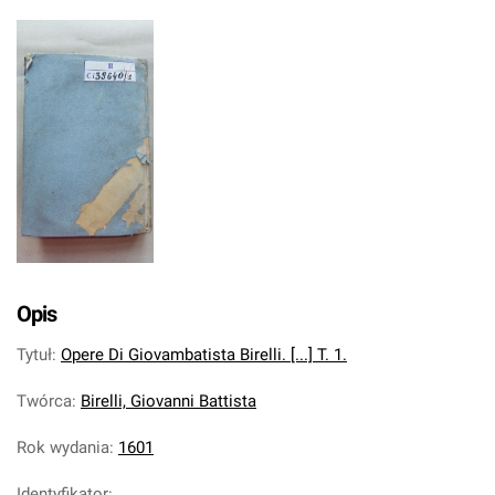
Opis
Tytuł
:
Opere Di Giovambatista Birelli. [...] T. 1.
Twórca
:
Birelli, Giovanni Battista
Rok wydania
:
1601
Identyfikator
: