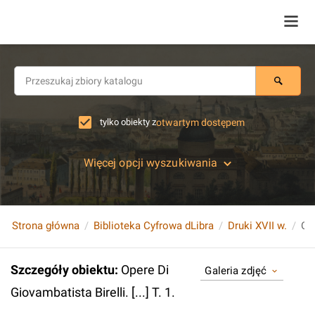
tylko obiekty z
otwartym dostępem
Więcej opcji wyszukiwania
Strona główna
Biblioteka Cyfrowa dLibra
Druki XVII w.
Ope
Szczegóły obiektu
:
Opere Di
Galeria zdjęć
Giovambatista Birelli. [...] T. 1.