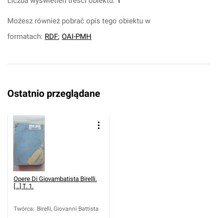
Liczba wyświetleń treści obiektu:
1
Możesz również pobrać opis tego obiektu w
formatach:
RDF
;
OAI-PMH
Ostatnio przeglądane
Opere Di Giovambatista Birelli.
[...] T. 1.
Twórca
:
Birelli, Giovanni Battista