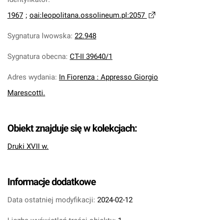
1967
;
oai:leopolitana.ossolineum.pl:2057
Sygnatura lwowska
:
22.948
Sygnatura obecna
:
CT-II 39640/1
Adres wydania
:
In Fiorenza : Appresso Giorgio
Marescotti.
Obiekt znajduje się w kolekcjach:
Druki XVII w.
Informacje dodatkowe
Data ostatniej modyfikacji:
2024-02-12