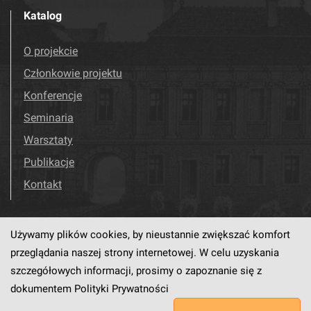
Katalog
O projekcie
Członkowie projektu
Konferencje
Seminaria
Warsztaty
Publikacje
Kontakt
Używamy plików cookies, by nieustannie zwiększać komfort
Odwiedź nas!
Facebook
przeglądania naszej strony internetowej. W celu uzyskania
szczegółowych informacji, prosimy o zapoznanie się z
dokumentem
Polityki Prywatności
Ten serwis działa dzięki oprogramowaniu
dLibra6.4.18-SNAPSHOT