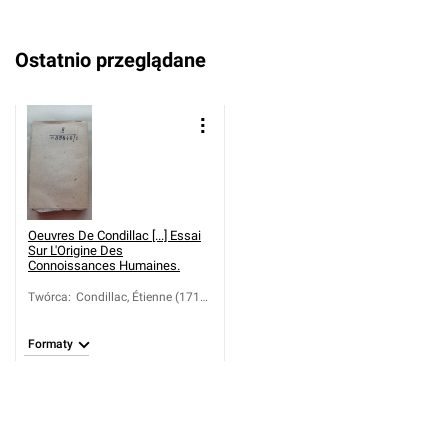
Ostatnio przeglądane
Oeuvres De Condillac [...] Essai
Sur L'Origine Des
Connoissances Humaines.
Twórca
:
Condillac, Étienne (1714-
1780)
Formaty