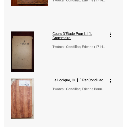
Twórca
:
Condillac, Étienne (1714-
1780)
Cours D'Étude Pour [...] 1.
Grammaire.
Twórca
:
Condillac, Étienne (1714-
1780)
La Logique, Ou [...] Par Condillac.
Twórca
:
Condillac, Etienne Bonnot
de (1714-1780)