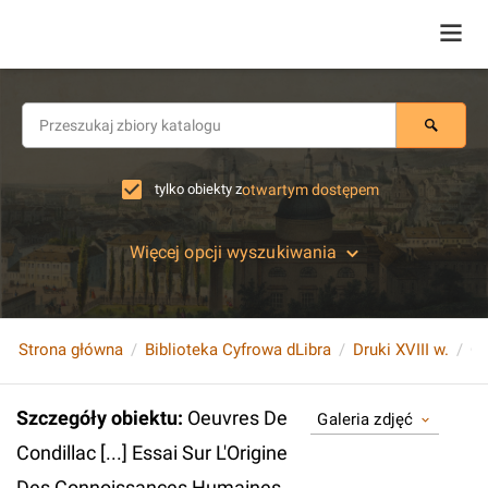
tylko obiekty z
otwartym dostępem
Więcej opcji wyszukiwania
Strona główna
Biblioteka Cyfrowa dLibra
Druki XVIII w.
Szczegóły obiektu
:
Oeuvres De
Galeria zdjęć
Condillac [...] Essai Sur L'Origine
Des Connoissances Humaines.