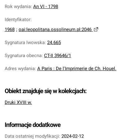
Rok wydania
:
An VI - 1798
Identyfikator
:
1968
;
oai:leopolitana.ossolineum.pl:2046
Sygnatura lwowska
:
24.665
Sygnatura obecna
:
CT-II 39646/1
Adres wydania
:
A Paris : De l'Imprimerie de Ch. Houel.
Obiekt znajduje się w kolekcjach:
Druki XVIII w.
Informacje dodatkowe
Data ostatniej modyfikacji:
2024-02-12