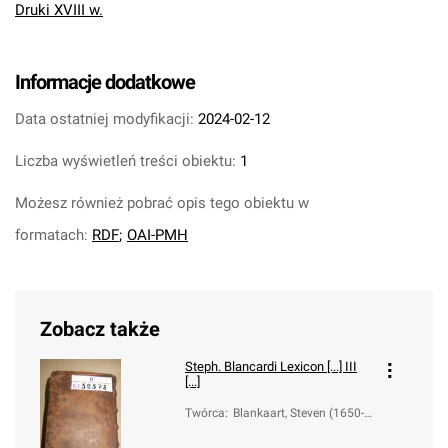
Druki XVIII w.
Informacje dodatkowe
Data ostatniej modyfikacji:
2024-02-12
Liczba wyświetleń treści obiektu:
1
Możesz również pobrać opis tego obiektu w
formatach:
RDF
;
OAI-PMH
Zobacz także
Steph. Blancardi Lexicon [...] III
[...]
Twórca
:
Blankaart, Steven (1650-1
704); Schulze, Johann He