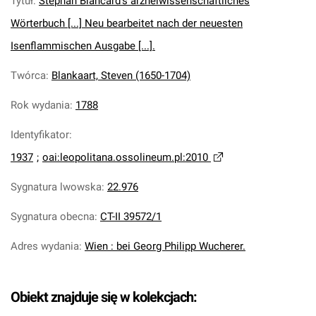
Tytuł
:
Stephan Blancard's arzneiwissenschaftliches
Wörterbuch [...] Neu bearbeitet nach der neuesten
Isenflammischen Ausgabe [...].
Twórca
:
Blankaart, Steven (1650-1704)
Rok wydania
:
1788
Identyfikator
:
1937
;
oai:leopolitana.ossolineum.pl:2010
Sygnatura lwowska
:
22.976
Sygnatura obecna
:
CT-II 39572/1
Adres wydania
:
Wien : bei Georg Philipp Wucherer.
Obiekt znajduje się w kolekcjach: