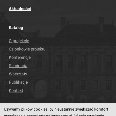
Aktualności
Katalog
O projekcie
Członkowie projektu
Konferencje
Seminaria
Warsztaty
Publikacje
Kontakt
Używamy plików cookies, by nieustannie zwiększać komfort
Odwiedź nas!
Facebook