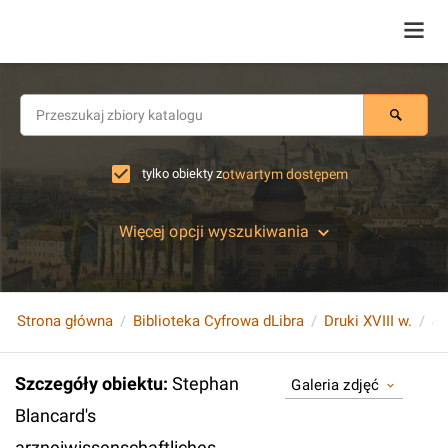
tylko obiekty z
otwartym dostępem
Więcej opcji wyszukiwania
Strona główna
Biblioteka Cyfrowa dLibra
Druki XVIII w.
Szczegóły obiektu
:
Stephan
Galeria zdjęć
Blancard's
arzneiwissenschaftliches