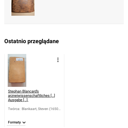
inrich (1687-1744)
Ostatnio przeglądane
Stephan Blancard's
arzneiwissenschaftliches [...]
Ausgabe [...].
Twórca
:
Blankaart, Steven (1650-
1704)
Formaty