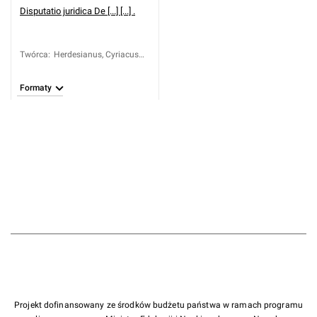
Disputatio juridica De [...] [...] .
Twórca
:
Herdesianus, Cyriacus
(ca 1580-1631); Blisener,
Caspar (fl. 1627-1634)
Formaty
Projekt dofinansowany ze środków budżetu państwa w ramach programu