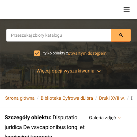
tylko obiekty z
otwartym dostępem
Więcej opcji wyszukiwania
Strona główna
Biblioteka Cyfrowa dLibra
Druki XVII w.
Szczegóły obiektu
:
Disputatio
Galeria zdjęć
juridica De vsvcapionibus longi et
longissimi temporis