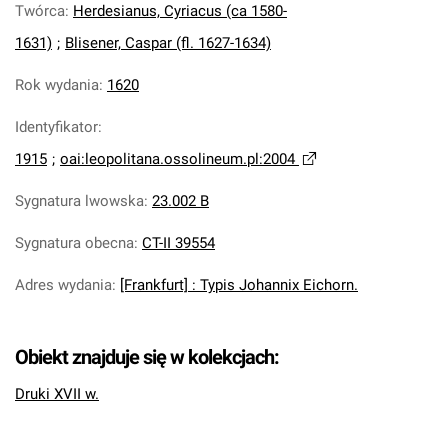
Twórca
:
Herdesianus, Cyriacus (ca 1580-
1631)
;
Blisener, Caspar (fl. 1627-1634)
Rok wydania
:
1620
Identyfikator
:
1915
;
oai:leopolitana.ossolineum.pl:2004
Sygnatura lwowska
:
23.002 B
Sygnatura obecna
:
CT-II 39554
Adres wydania
:
[Frankfurt] : Typis Johannix Eichorn.
Obiekt znajduje się w kolekcjach:
Druki XVII w.