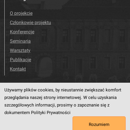
O projekcie
Członkowie projektu
Konferencje
Seminaria
Warsztaty
Publikacje
Kontakt
Używamy plików cookies, by nieustannie zwiększać komfort
Odwiedź nas!
Facebook
przeglądania naszej strony internetowej. W celu uzyskania
szczegółowych informacji, prosimy o zapoznanie się z
dokumentem
Polityki Prywatności
Ten serwis działa dzięki oprogramowaniu
dLibra6.4.18-SNAPSHOT
Rozumiem
opracowanemu przez
PCSS