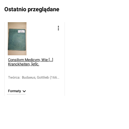
Ostatnio przeglądane
Consilivm Medicvm, Wie [...]
Kranckheiten, [et]c.
Twórca
:
Budaeus, Gottlieb (1664-
1734)
Formaty