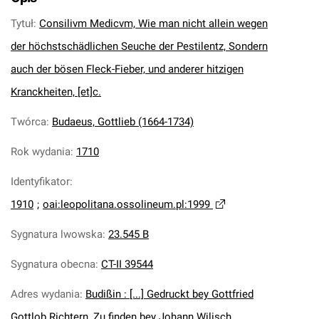
Tytuł
:
Consilivm Medicvm, Wie man nicht allein wegen
der höchstschädlichen Seuche der Pestilentz, Sondern
auch der bösen Fleck-Fieber, und anderer hitzigen
Kranckheiten, [et]c.
Twórca
:
Budaeus, Gottlieb (1664-1734)
Rok wydania
:
1710
Identyfikator
:
1910
;
oai:leopolitana.ossolineum.pl:1999
Sygnatura lwowska
:
23.545 B
Sygnatura obecna
:
CT-II 39544
Adres wydania
:
Budißin : [...] Gedruckt bey Gottfried
Gottlob Richtern, Zu finden bey Johann Wilisch,