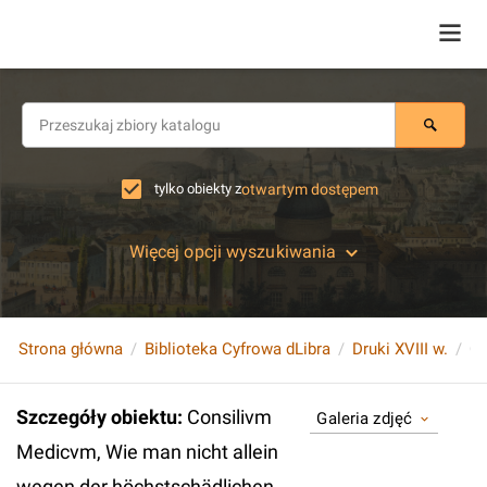
tylko obiekty z
otwartym dostępem
Więcej opcji wyszukiwania
Strona główna
Biblioteka Cyfrowa dLibra
Druki XVIII w.
Szczegóły obiektu
:
Consilivm
Galeria zdjęć
Medicvm, Wie man nicht allein
wegen der höchstschädlichen