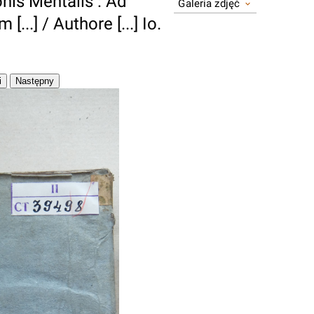
onis Mentalis : Ad
Galeria zdjęć
..] / Authore [...] Io.