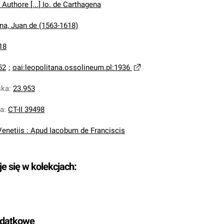
 Authore [...] Io. de Carthagena
na, Juan de (1563-1618)
18
52
;
oai:leopolitana.ossolineum.pl:1936
ska
:
23.953
na
:
CT-II 39498
Venetiis : Apud Iacobum de Franciscis
je się w kolekcjach:
odatkowe