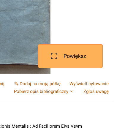
Powiększ
nij
Dodaj na moją półkę
Wyświetl cytowanie
Pobierz opis bibliograficzny
Zgłoś uwagę
tionis Mentalis : Ad Faciliorem Eivs Vsvm