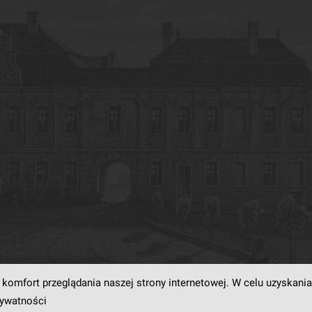
komfort przeglądania naszej strony internetowej. W celu uzyskania
rogramowaniu
dLibra6.4.18-SNAPSHOT
opracowanemu przez
Poznańskie Centrum
rywatności