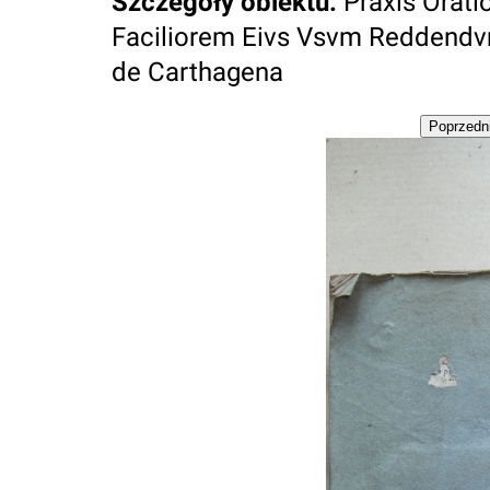
Szczegóły obiektu
:
Praxis Orati
Faciliorem Eivs Vsvm Reddendvm [.
de Carthagena