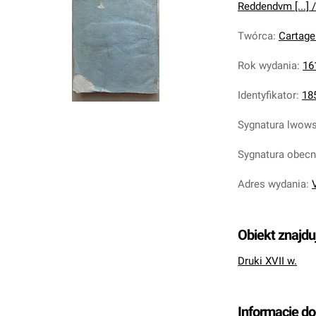
Reddendvm [...] /
Twórca
:
Cartage
Rok wydania
:
16
Identyfikator
:
18
Sygnatura lwow
Sygnatura obec
Adres wydania
:
Obiekt znajdu
Druki XVII w.
Informacje d