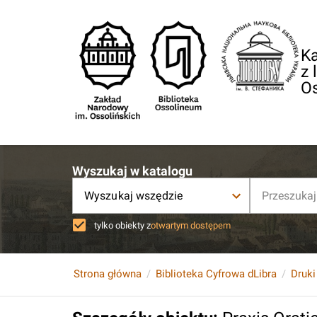
Ka
z 
O
Wyszukaj w katalogu
Wyszukaj wszędzie
tylko obiekty z
otwartym dostępem
Strona główna
Biblioteka Cyfrowa dLibra
Druki