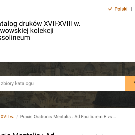
Polski
|
talog druków XVII-XVIII w.
lwowskiej kolekcji
ssolineum
 XVII w.
Praxis Orationis Mentalis : Ad Faciliorem Eivs Vsvm Reddendvm [...] / Authore [...] Io. de Carthagena