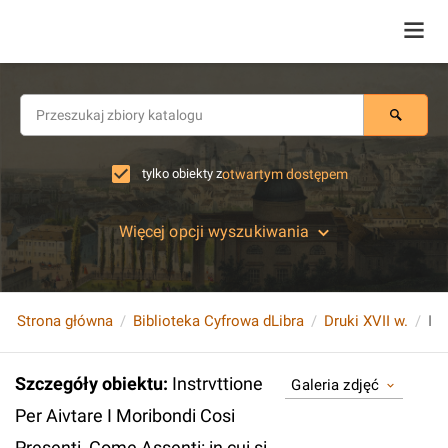
tylko obiekty z
otwartym dostępem
Więcej opcji wyszukiwania
Strona główna
Biblioteka Cyfrowa dLibra
Druki XVII w.
Szczegóły obiektu
:
Instrvttione
Galeria zdjęć
Per Aivtare I Moribondi Cosi
Presenti, Come Assenti: in cui si