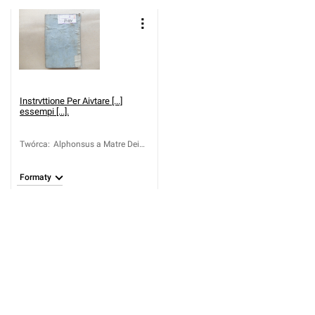
Instrvttione Per Aivtare [...]
essempi [...].
Twórca
:
Alphonsus a Matre Dei
(1568-1636)
Formaty