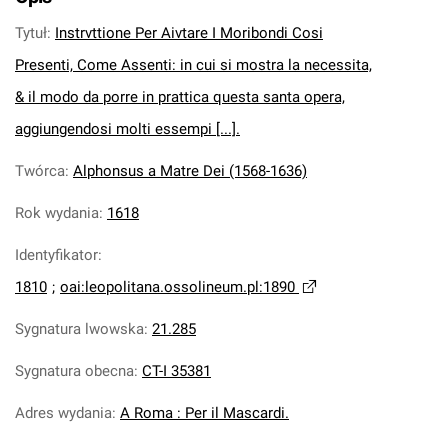
Tytuł
:
Instrvttione Per Aivtare I Moribondi Cosi
Presenti, Come Assenti: in cui si mostra la necessita,
& il modo da porre in prattica questa santa opera,
aggiungendosi molti essempi [...].
Twórca
:
Alphonsus a Matre Dei (1568-1636)
Rok wydania
:
1618
Identyfikator
:
1810
;
oai:leopolitana.ossolineum.pl:1890
Sygnatura lwowska
:
21.285
Sygnatura obecna
:
CT-I 35381
Adres wydania
:
A Roma : Per il Mascardi.