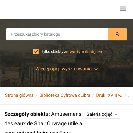
tylko obiekty z
otwartym dostępem
Więcej opcji wyszukiwania
Strona główna
Biblioteka Cyfrowa dLibra
Druki XVIII w.
Szczegóły obiektu
:
Amusemens
Galeria zdjęć
des eaux de Spa : Ouvrage utile a
ceux qui vont boire ces Eaux