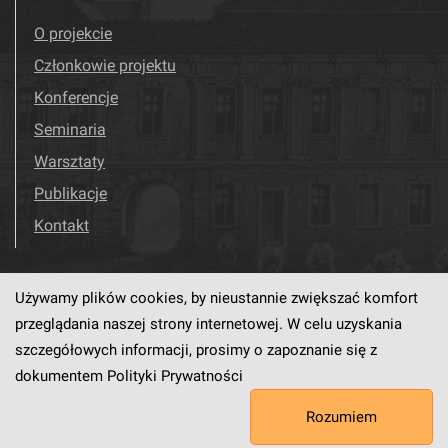
O projekcie
Członkowie projektu
Konferencje
Seminaria
Warsztaty
Publikacje
Kontakt
Używamy plików cookies, by nieustannie zwiększać komfort
Odwiedź nas!
Facebook
przeglądania naszej strony internetowej. W celu uzyskania
szczegółowych informacji, prosimy o zapoznanie się z
dokumentem
Polityki Prywatności
Ten serwis działa dzięki oprogramowaniu
dLibra6.4.18-SNAPSHOT
Rozumiem
opracowanemu przez
PCSS