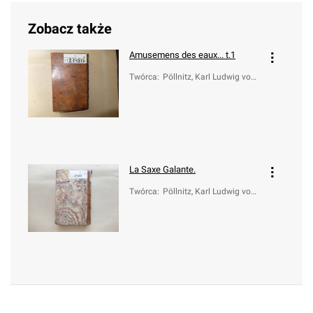
Zobacz także
Amusemens des eaux... t.1
Twórca
:
Pöllnitz, Karl Ludwig von
(1692-1775)
La Saxe Galante.
Twórca
:
Pöllnitz, Karl Ludwig von
(1692-1775)