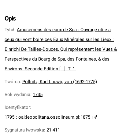
Opis
Tytuł
:
Amusemens des eaux de Spa : Ouvrage utile a
ceux qui vont boire ces Eaux Minérales sur les Lieux :
Einrichi De Tailles-Douces, Qui représentent les Vues &
Perspectives du Bourg de Spa, des Fontaines, & des
Environs. Seconde Edition [...]. T. 1.
Twórca
:
Pöllnitz, Karl Ludwig von (1692-1775)
Rok wydania
:
1735
Identyfikator
:
1795
;
oai:leopolitana.ossolineum.pl:1875
Sygnatura lwowska
:
21.411