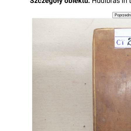
Szczegóły obiektu
:
Hudibras in t