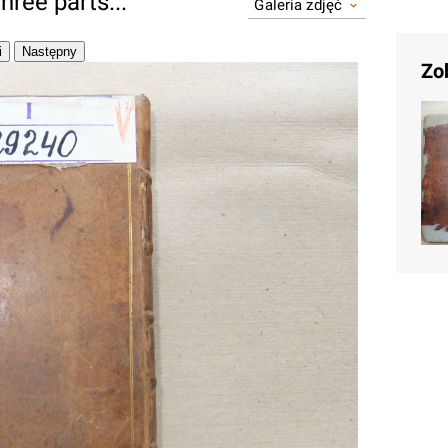
hree parts...
Galeria zdjęć
Zo