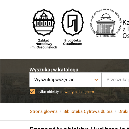
Ka
z 
O
Wyszukaj w katalogu
Wyszukaj wszędzie
tylko obiekty z
otwartym dostępem
Strona główna
Biblioteka Cyfrowa dLibra
Druki