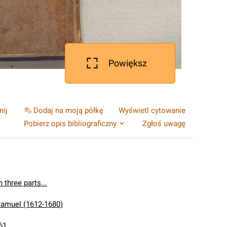
Powiększ
nij
Dodaj na moją półkę
Wyświetl cytowanie
Pobierz opis bibliograficzny
Zgłoś uwagę
 three parts...
 Samuel (1612-1680)
61