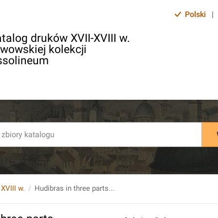
Polski
|
talog druków XVII-XVIII w.
lwowskiej kolekcji
ssolineum
 XVIII w.
Hudibras in three parts...