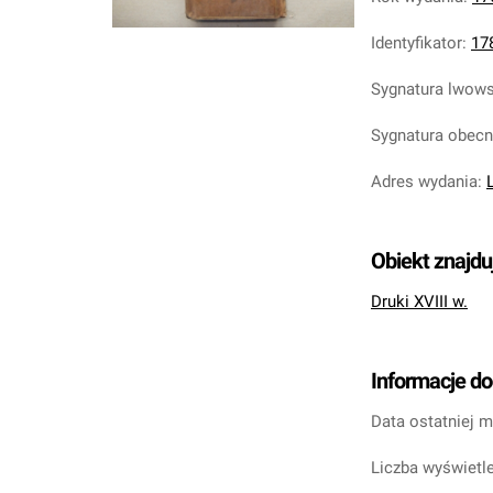
Identyfikator
:
17
Sygnatura lwow
Sygnatura obec
Adres wydania
:
Obiekt znajdu
Druki XVIII w.
Informacje d
Data ostatniej m
Liczba wyświetle