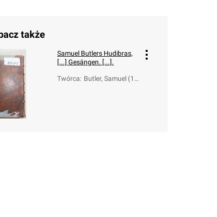
bacz także
Samuel Butlers Hudibras,
[...] Gesängen. [...].
Twórca
:
Butler, Samuel (16
12-1680)