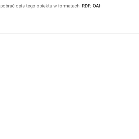
pobrać opis tego obiektu w formatach:
RDF
;
OAI-