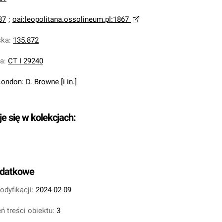
87
;
oai:leopolitana.ossolineum.pl:1867
ska
:
135.872
na
:
CT I 29240
London: D. Browne [i in.]
je się w kolekcjach:
odatkowe
odyfikacji:
2024-02-09
ń treści obiektu:
3