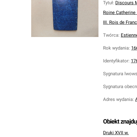
Tytuł
:
Discours M
Roine Catherine 
III. Rois de Franc
Twórca
:
Estienn
Rok wydania
:
16
Identyfikator
:
17
Sygnatura lwow
Sygnatura obec
Adres wydania
:
A
Obiekt znajdu
Druki XVII w.