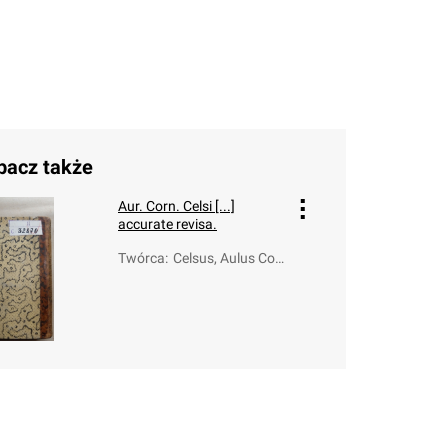
bacz także
Aur. Corn. Celsi [...]
accurate revisa.
Twórca
:
Celsus, Aulus Cor
nelius; Almelovee
n, Theodoor Jans
son ab (1657-171
2); Estienne, Henri
(1531-1598); Cae
sarius, Johann (1
468-1550)