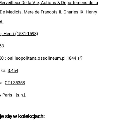
erveilleux De la Vie, Actions & Deportemens de la
De Medicis, Mere de Francois II. Charles IX. Henry
e.
e, Henri (1531-1598)
63
60
;
oai:leopolitana.ossolineum.pl:1844
ska
:
3.454
na
:
CT-I 35358
 Paris : [s.n.].
je się w kolekcjach: