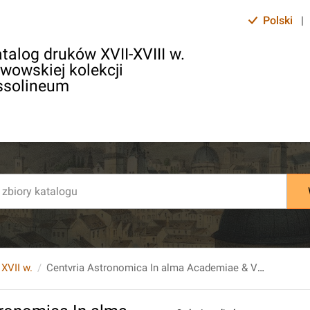
Polski
|
talog druków XVII-XVIII w.
lwowskiej kolekcji
ssolineum
 XVII w.
Centvria Astronomica In alma Academiae & Vniversitatis Vilnensis ab Alberto Dyblinski [...] auditore Publicae disputationi proposita.