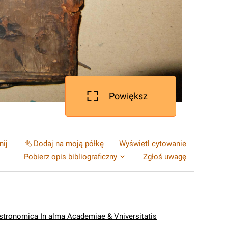
Powiększ
nij
Dodaj na moją półkę
Wyświetl cytowanie
Pobierz opis bibliograficzny
Zgłoś uwagę
stronomica In alma Academiae & Vniversitatis