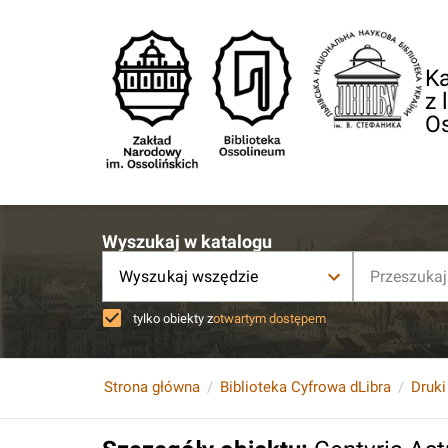
Ka
z 
O
Wyszukaj w katalogu
Wyszukaj wszędzie
tylko obiekty z
otwartym dostępem
Strona główna
Biblioteka Cyfrowa dLibra
Druki