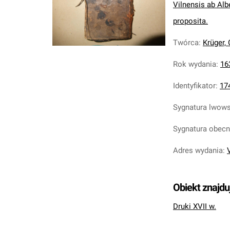
Vilnensis ab Albe
proposita.
Twórca
:
Krüger,
Rok wydania
:
16
Identyfikator
:
17
Sygnatura lwow
Sygnatura obec
Adres wydania
:
Obiekt znajdu
Druki XVII w.