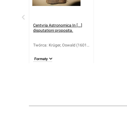
Centvria Astronomica In [...]
disputationi proposita.
Twórca
:
Krüger, Oswald (1601-
1665)
Formaty