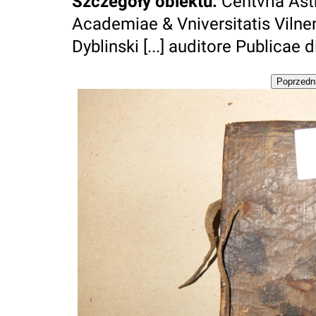
Szczegóły obiektu
:
Centvria As
Academiae & Vniversitatis Vilne
Dyblinski [...] auditore Publicae 