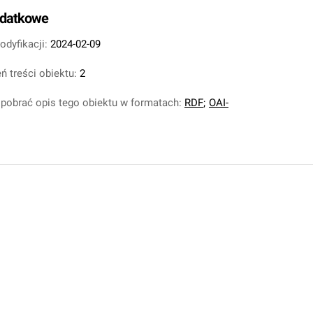
odatkowe
odyfikacji:
2024-02-09
ń treści obiektu:
2
pobrać opis tego obiektu w formatach:
RDF
;
OAI-