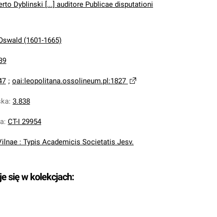
rto Dyblinski [...] auditore Publicae disputationi
 Oswald (1601-1665)
39
47
;
oai:leopolitana.ossolineum.pl:1827
ska
:
3.838
na
:
CT-I 29954
Vilnae : Typis Academicis Societatis Jesv.
je się w kolekcjach: