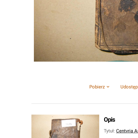
Pobierz
Udostęp
Opis
Tytuł
:
Centvria A