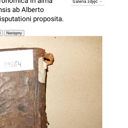
tronomica In alma
Galeria zdjęć
nsis ab Alberto
disputationi proposita.