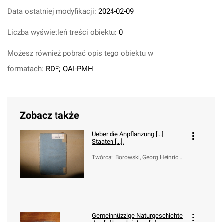
Data ostatniej modyfikacji:
2024-02-09
Liczba wyświetleń treści obiektu:
0
Możesz również pobrać opis tego obiektu w
formatach:
RDF
;
OAI-PMH
Zobacz także
Ueber die Anpflanzung [...]
Staaten [...].
Twórca
:
Borowski, Georg Heinrich
(1746-1801)
Gemeinnüzzige Naturgeschichte