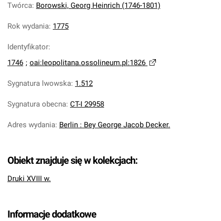
Twórca
:
Borowski, Georg Heinrich (1746-1801)
Rok wydania
:
1775
Identyfikator
:
1746
;
oai:leopolitana.ossolineum.pl:1826
Sygnatura lwowska
:
1.512
Sygnatura obecna
:
CT-I 29958
Adres wydania
:
Berlin : Bey George Jacob Decker.
Obiekt znajduje się w kolekcjach:
Druki XVIII w.
Informacje dodatkowe