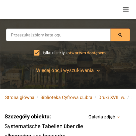
tylko obiekty z
otwartym dostępem
Więcej opcji wyszukiwania
Strona główna
Biblioteka Cyfrowa dLibra
Druki XVIII w.
Szczegóły obiektu
:
Galeria zdjęć
Systematische Tabellen über die
allgemeine und besondre