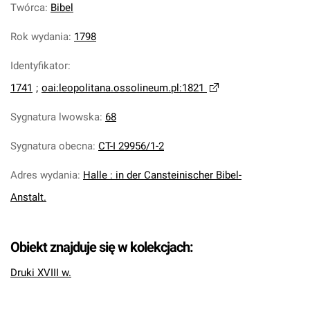
Twórca
:
Bibel
Rok wydania
:
1798
Identyfikator
:
1741
;
oai:leopolitana.ossolineum.pl:1821
Sygnatura lwowska
:
68
Sygnatura obecna
:
CT-I 29956/1-2
Adres wydania
:
Halle : in der Cansteinischer Bibel-
Anstalt.
Obiekt znajduje się w kolekcjach:
Druki XVIII w.