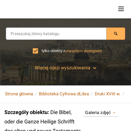
tylko obiekty z
otwartym dostępem
Więcej opcji wyszukiwania
Strona główna
Biblioteka Cyfrowa dLibra
Druki XVIII w.
Szczegóły obiektu
:
Die Bibel,
Galeria zdjęć
oder die Ganze Heilige Schrifft
des alten und neuen Testaments