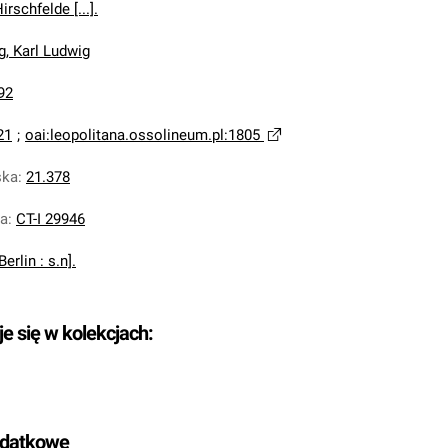
rschfelde [...].
, Karl Ludwig
92
21
;
oai:leopolitana.ossolineum.pl:1805
ska
:
21.378
na
:
CT-I 29946
Berlin : s.n].
je się w kolekcjach:
odatkowe