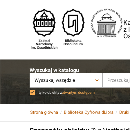
Ka
z 
O
Wyszukaj w katalogu
Wyszukaj wszędzie
tylko obiekty z
otwartym dostępem
Strona główna
Biblioteka Cyfrowa dLibra
Druki