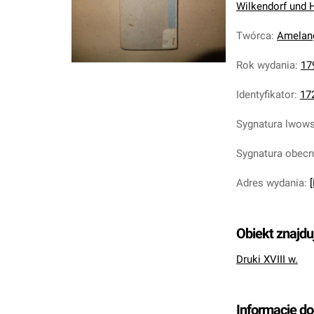
Wilkendorf und Hi
Twórca
:
Amelang
Rok wydania
:
17
Identyfikator
:
17
Sygnatura lwow
Sygnatura obec
Adres wydania
:
[
Obiekt znajdu
Druki XVIII w.
Informacje d