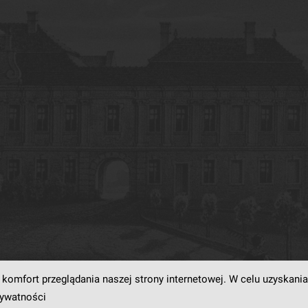
komfort przeglądania naszej strony internetowej. W celu uzyskania
rogramowaniu
dLibra6.4.18-SNAPSHOT
opracowanemu przez
Poznańskie Centrum
rywatności