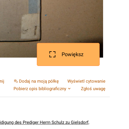
Powiększ
nij
Dodaj na moją półkę
Wyświetl cytowanie
Pobierz opis bibliograficzny
Zgłoś uwagę
idigung des Prediger Herrn Schulz zu Gielsdorf,