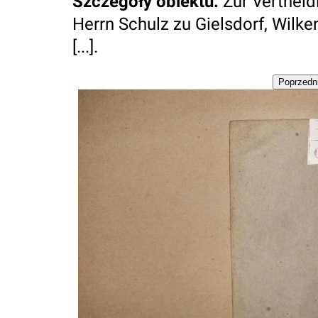
Szczegóły obiektu
:
Zur Vertheid
Herrn Schulz zu Gielsdorf, Wilke
[...].