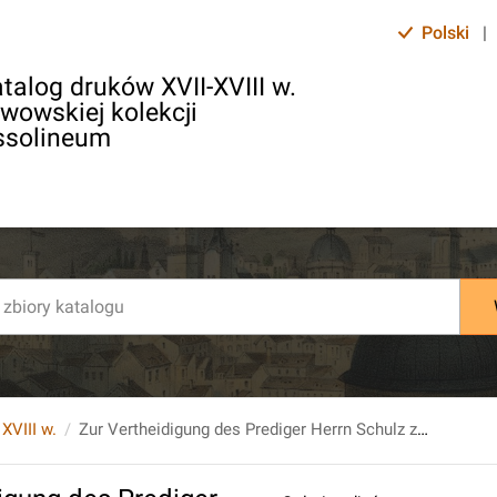
Polski
|
talog druków XVII-XVIII w.
lwowskiej kolekcji
ssolineum
 XVIII w.
Zur Vertheidigung des Prediger Herrn Schulz zu Gielsdorf, Wilkendorf und Hirschfelde [...].