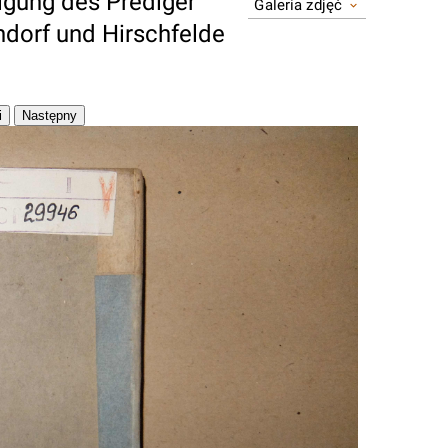
igung des Prediger
Galeria zdjęć
ndorf und Hirschfelde