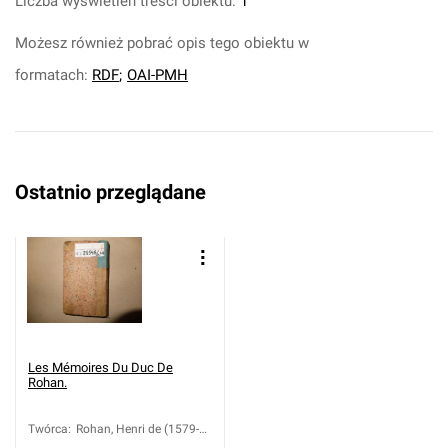
Liczba wyświetleń treści obiektu:
1
Możesz również pobrać opis tego obiektu w
formatach:
RDF
;
OAI-PMH
Ostatnio przeglądane
Les Mémoires Du Duc De
Rohan.
Twórca
:
Rohan, Henri de (1579-
1638)