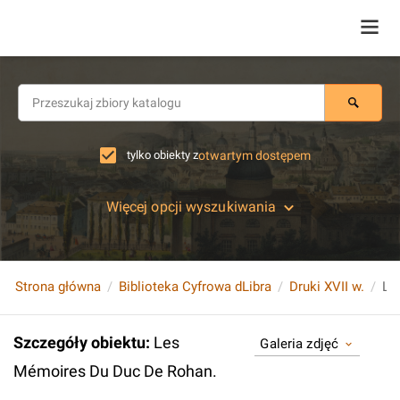
tylko obiekty z
otwartym dostępem
Więcej opcji wyszukiwania
Strona główna
Biblioteka Cyfrowa dLibra
Druki XVII w.
Le
Szczegóły obiektu
:
Les
Galeria zdjęć
Mémoires Du Duc De Rohan.