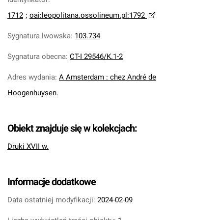
1712
;
oai:leopolitana.ossolineum.pl:1792
Sygnatura lwowska
:
103.734
Sygnatura obecna
:
CT-I 29546/K.1-2
Adres wydania
:
A Amsterdam : chez André de
Hoogenhuysen.
Obiekt znajduje się w kolekcjach:
Druki XVII w.
Informacje dodatkowe
Data ostatniej modyfikacji:
2024-02-09