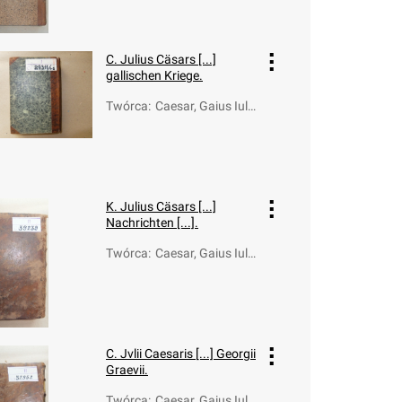
C. Julius Cäsars [...]
gallischen Kriege.
Twórca
:
Caesar, Gaius Iuli
us (100-44 a.C.)
K. Julius Cäsars [...]
Nachrichten [...].
Twórca
:
Caesar, Gaius Iuli
us (100-44 a.C.);
Wagner, Johann F
ranz (1733-1778)
C. Jvlii Caesaris [...] Georgii
Graevii.
Twórca
:
Caesar, Gaius Iuli