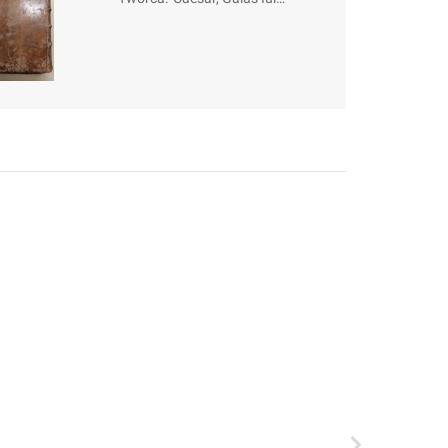
us (100-44 a.C.);
Celsus, Julius; Vo
ssius, Dionysius
(1612-1633); Gra
evius, Joannes Ge
orgius (1632-170
3)