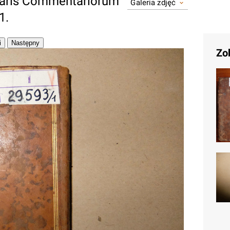
esaris Commentariorum
Galeria zdjęć
1.
Zo