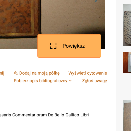
Powiększ
nij
Dodaj na moją półkę
Wyświetl cytowanie
Pobierz opis bibliograficzny
Zgłoś uwagę
aesaris Commentariorum De Bello Gallico Libri