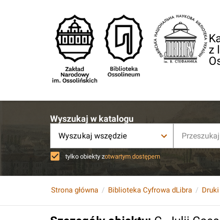
Ka
z 
O
Wyszukaj w katalogu
Wyszukaj wszędzie
tylko obiekty z
otwartym dostępem
Strona główna
Biblioteka Cyfrowa dLibra
Druki