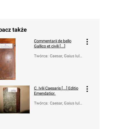
bacz także
Commentarii de bello
Gallico et civili [...]
Twórca
:
Caesar, Gaius Iuli
us (100-44 a.C.)
C. Ivlii Caesaris [...] Editio
Emendatior.
Twórca
:
Caesar, Gaius Iuli
us (100-44 a.C.)