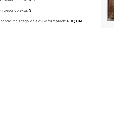
ń treści obiektu:
3
pobrać opis tego obiektu w formatach:
RDF
;
OAI-