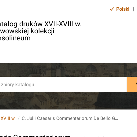
Polski
|
talog druków XVII-XVIII w.
lwowskiej kolekcji
ssolineum
 XVIII w.
C. Julii Caesaris Commentariorum De Bello Gallico Libri Septem. T. 1.