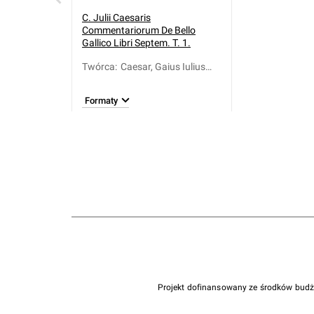
C. Julii Caesaris
Commentariorum De Bello
Gallico Libri Septem. T. 1.
Twórca
:
Caesar, Gaius Iulius
(100-44 a.C.)
Formaty
Projekt dofinansowany ze środków bud