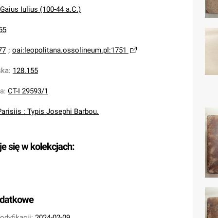
Gaius Iulius (100-44 a.C.)
55
77
;
oai:leopolitana.ossolineum.pl:1751
ska
:
128.155
na
:
CT-I 29593/1
Parisiis : Typis Josephi Barbou.
je się w kolekcjach:
odatkowe
odyfikacji:
2024-02-09