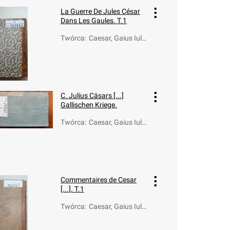
La Guerre De Jules César
Dans Les Gaules. T.1
Twórca
:
Caesar, Gaius Iuli
us (100-44 a.C.)
C. Julius Cäsars [...]
Gallischen Kriege.
Twórca
:
Caesar, Gaius Iuli
us (100-44 a.C.)
Commentaires de Cesar
[...]. T.1
Twórca
:
Caesar, Gaius Iuli
us (100-44 a.C.)