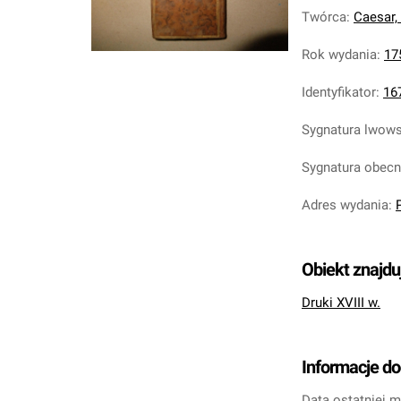
Twórca
:
Caesar, 
Rok wydania
:
17
Identyfikator
:
16
Sygnatura lwow
Sygnatura obec
Adres wydania
:
Obiekt znajdu
Druki XVIII w.
Informacje d
Data ostatniej m