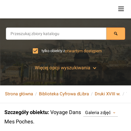
tylko obiekty z
otwartym dostępem
Więcej opcji wyszukiwania
Strona główna
Biblioteka Cyfrowa dLibra
Druki XVIII w.
Vo
Szczegóły obiektu
:
Voyage Dans
Galeria zdjęć
Mes Poches.