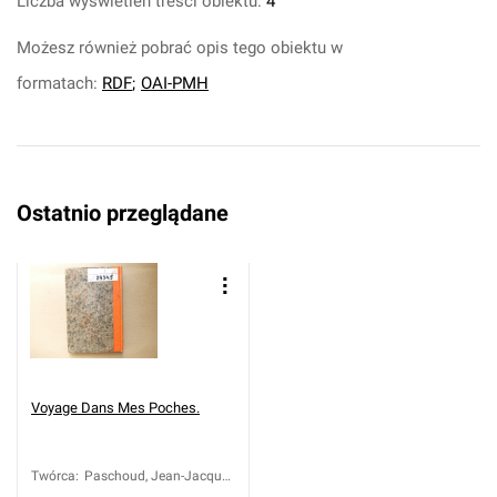
Liczba wyświetleń treści obiektu:
4
Możesz również pobrać opis tego obiektu w
formatach:
RDF
;
OAI-PMH
Ostatnio przeglądane
Voyage Dans Mes Poches.
Twórca
:
Paschoud, Jean-Jacques
(1768-1826)