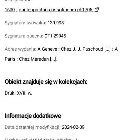
1630
;
oai:leopolitana.ossolineum.pl:1705
Sygnatura lwowska
:
139.998
Sygnatura obecna
:
CT-I 29345
Adres wydania
:
A Geneve : Chez J. J. Paschoud [...]
;
A
Paris : Chez Maradan [...].
Obiekt znajduje się w kolekcjach:
Druki XVIII w.
Informacje dodatkowe
Data ostatniej modyfikacji:
2024-02-09