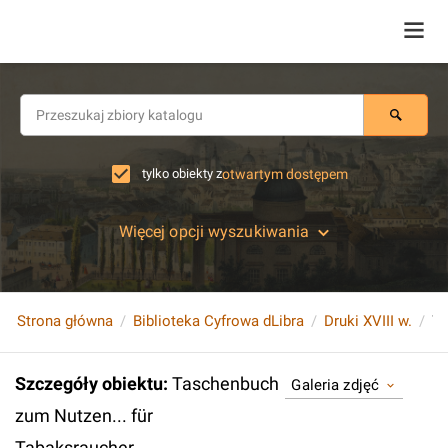
tylko obiekty z
otwartym dostępem
Więcej opcji wyszukiwania
Strona główna
Biblioteka Cyfrowa dLibra
Druki XVIII w.
Ta
Szczegóły obiektu
:
Taschenbuch
Galeria zdjęć
zum Nutzen... für
Tabaksraucher...