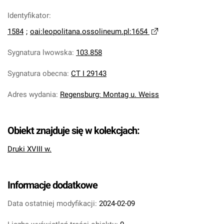
Identyfikator
:
1584
;
oai:leopolitana.ossolineum.pl:1654
Sygnatura lwowska
:
103.858
Sygnatura obecna
:
CT I 29143
Adres wydania
:
Regensburg: Montag u. Weiss
Obiekt znajduje się w kolekcjach:
Druki XVIII w.
Informacje dodatkowe
Data ostatniej modyfikacji:
2024-02-09