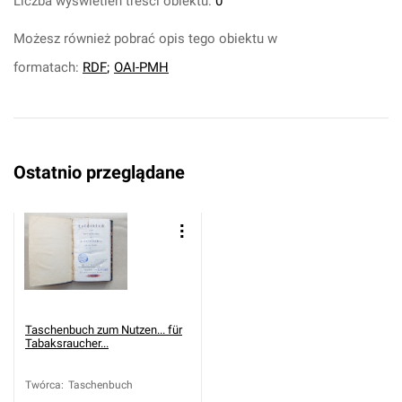
Liczba wyświetleń treści obiektu:
0
Możesz również pobrać opis tego obiektu w
formatach:
RDF
;
OAI-PMH
Ostatnio przeglądane
Taschenbuch zum Nutzen... für
Tabaksraucher...
Twórca
:
Taschenbuch