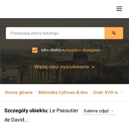
tylko obiekty z
otwartym dostępem
Więcej opcji wyszukiwania
Strona główna
Biblioteka Cyfrowa dLibra
Druki XVIII w.
Le
Szczegóły obiektu
:
Le Pseautier
Galeria zdjęć
de David...