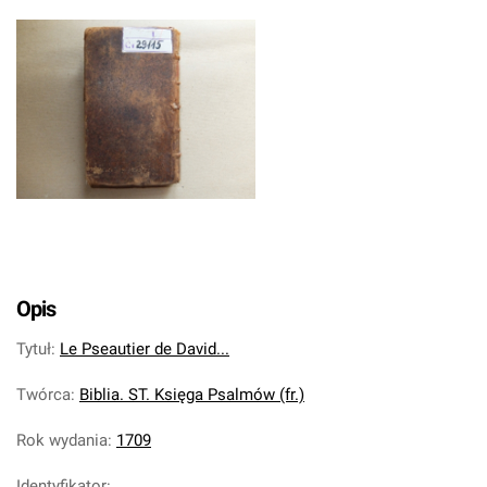
Opis
Tytuł
:
Le Pseautier de David...
Twórca
:
Biblia. ST. Księga Psalmów (fr.)
Rok wydania
:
1709
Identyfikator
: