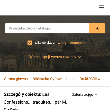
tylko obiekty z
otwartym dostępem
Więcej opcji wyszukiwania
Strona główna
Biblioteka Cyfrowa dLibra
Druki XVIII w.
Le
Szczegóły obiektu
:
Les
Galeria zdjęć
Confessions... traduites... par M.
Du Bois...