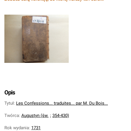
Opis
Tytuł
:
Les Confessions... traduites... par M. Du Bois...
Twórca
:
Augustyn (św.
;
354-430)
Rok wydania
:
1731