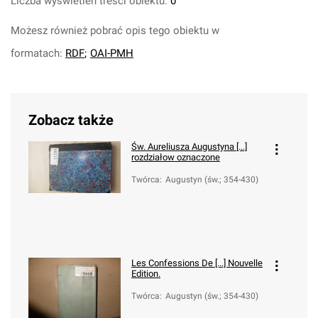
Liczba wyświetleń treści obiektu:
0
Możesz również pobrać opis tego obiektu w
formatach:
RDF
;
OAI-PMH
Zobacz także
Św. Aureliusza Augustyna [...]
rozdziałow oznaczone
Twórca
:
Augustyn (św.; 354-430)
Les Confessions De [...] Nouvelle
Edition.
Twórca
:
Augustyn (św.; 354-430)