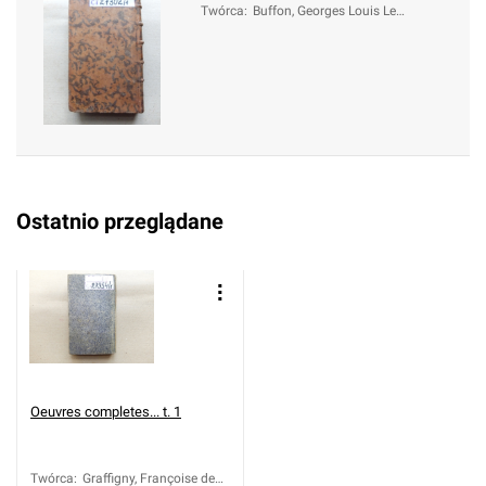
Twórca
:
Buffon, Georges Louis Lec
lerc de (1707-1788)
Ostatnio przeglądane
Oeuvres completes... t. 1
Twórca
:
Graffigny, Françoise de