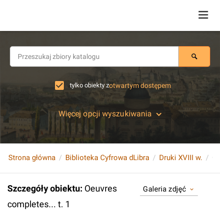
tylko obiekty z
otwartym dostępem
Więcej opcji wyszukiwania
Strona główna
Biblioteka Cyfrowa dLibra
Druki XVIII w.
Oe
Szczegóły obiektu
:
Oeuvres
Galeria zdjęć
completes... t. 1