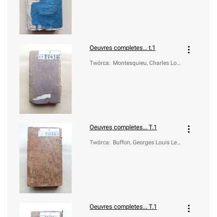
Oeuvres completes... t.1
Twórca
:
Montesquieu, Charles Lou
is de Secondat (1689-175
5)
Oeuvres completes... T.1
Twórca
:
Buffon, Georges Louis Lec
lerc de (1707-1788)
Oeuvres completes... T.1