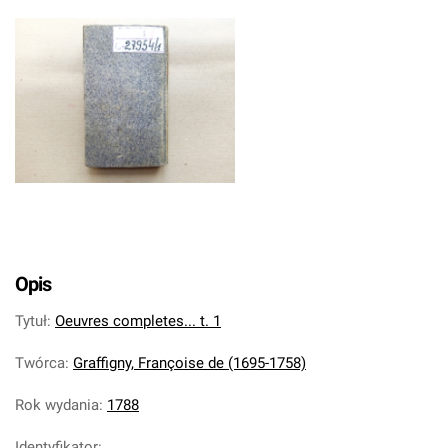
Opis
Tytuł
:
Oeuvres completes... t. 1
Twórca
:
Graffigny, Françoise de (1695-1758)
Rok wydania
:
1788
Identyfikator
: