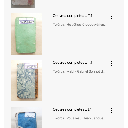
Oeuvres completes... T.1
Twórca
:
Helvétius, Claude-Adrien
(1715-1771)
Oeuvres completes... T.1
Twórca
:
Mably, Gabriel Bonnot de
(1709-1785)
Oeuvres completes... t.1
Twórca
:
Rousseau, Jean Jacques
(1712-1778)