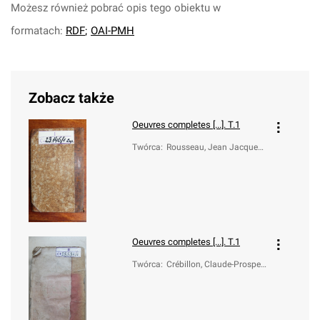
Możesz również pobrać opis tego obiektu w
formatach:
RDF
;
OAI-PMH
Zobacz także
Oeuvres completes [...]. T.1
Twórca
:
Rousseau, Jean Jacques
(1712-1778)
Oeuvres completes [...]. T.1
Twórca
:
Crébillon, Claude-Prosper
Jolyot de (1707-1777)