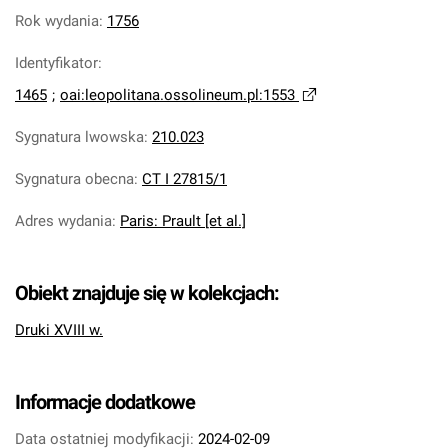
Rok wydania
:
1756
Identyfikator
:
1465
;
oai:leopolitana.ossolineum.pl:1553
Sygnatura lwowska
:
210.023
Sygnatura obecna
:
CT I 27815/1
Adres wydania
:
Paris: Prault [et al.]
Obiekt znajduje się w kolekcjach:
Druki XVIII w.
Informacje dodatkowe
Data ostatniej modyfikacji:
2024-02-09