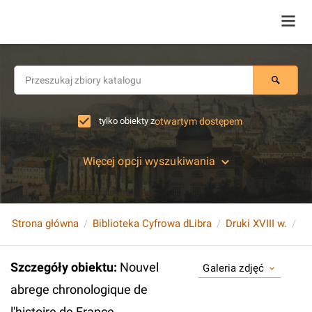
tylko obiekty z
otwartym dostępem
Więcej opcji wyszukiwania
Strona główna
Biblioteka Cyfrowa dLibra
Druki XVIII w.
Szczegóły obiektu
:
Nouvel
Galeria zdjęć
abrege chronologique de
l'histoire de France...