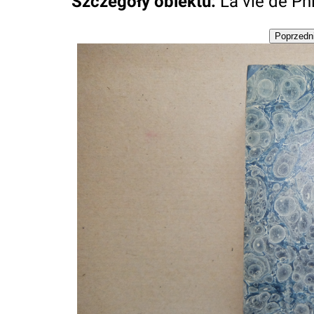
Szczegóły obiektu
:
La vie de Phi