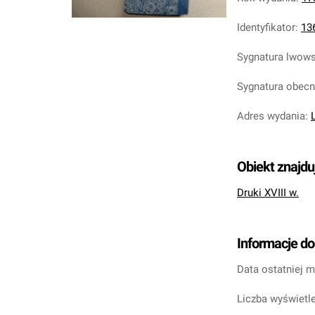
Identyfikator
:
13
Sygnatura lwow
Sygnatura obec
Adres wydania
:
Obiekt znajdu
Druki XVIII w.
Informacje d
Data ostatniej m
Liczba wyświetle