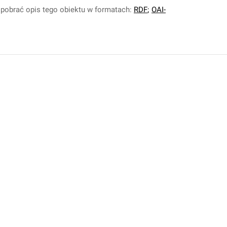
pobrać opis tego obiektu w formatach:
RDF
;
OAI-