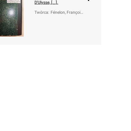
D'Ulysse, [...].
Twórca
:
Fénelon, François
de Salignac de La
Mothe (1651-171
5); Ehrenreich, Jo
seph Anton von (f
l.1751-1757)