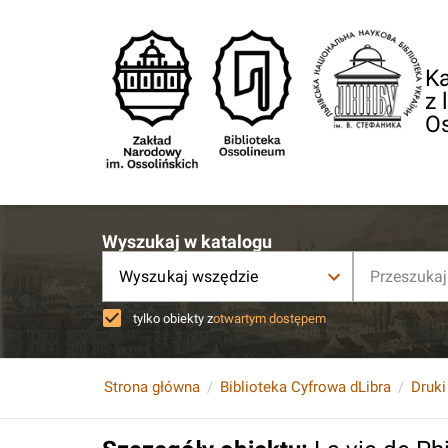
Ka
z 
O
Wyszukaj w katalogu
Wyszukaj wszędzie
tylko obiekty z
otwartym dostępem
Strona główna
Biblioteka Cyfrowa dLibra
Druki