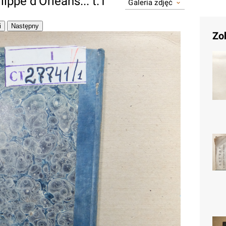
lippe d'Orleans... t.1
Galeria zdjęć
Zo