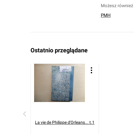
Możesz również 
PMH
Ostatnio przeglądane
La vie de Philippe d'Orleans... t.1