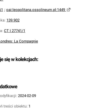
61
;
oai:leopolitana.ossolineum.pl:1449
ska
:
139.902
na
:
CT I 27741/1
Londres: La Compagnie
je się w kolekcjach:
odatkowe
odyfikacji:
2024-02-09
ń treści obiektu:
1