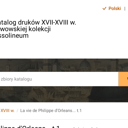
Polski
|
talog druków XVII-XVIII w.
lwowskiej kolekcji
ssolineum
 XVIII w.
La vie de Philippe d'Orleans... t.1