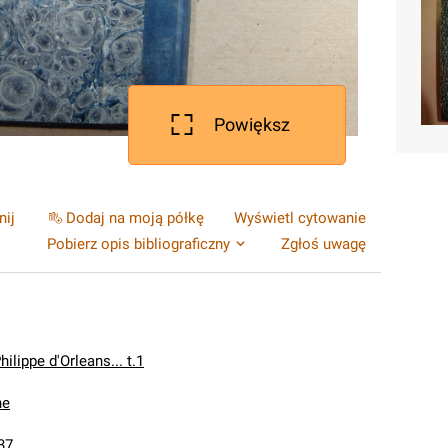
Powiększ
nij
Dodaj na moją półkę
Wyświetl cytowanie
Pobierz opis bibliograficzny
Zgłoś uwagę
hilippe d'Orleans... t.1
he
37