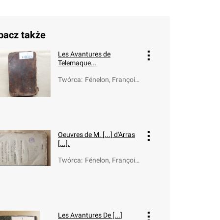
bacz także
Les Avantures de
Telemaque...
Twórca
:
Fénelon, François
de Salignac de La
Mothe (1651-171
5)
Oeuvres de M. [...] d'Arras
[...].
Twórca
:
Fénelon, François
de Salignac de La
Mothe (1651-171
5)
Les Avantures De [...]