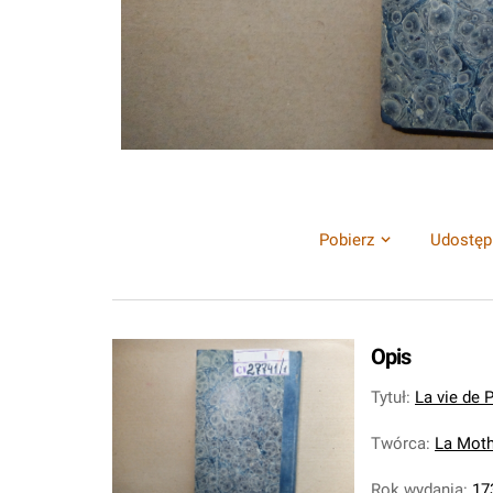
Pobierz
Udostęp
Opis
Tytuł
:
La vie de P
Twórca
:
La Mot
Rok wydania
:
17