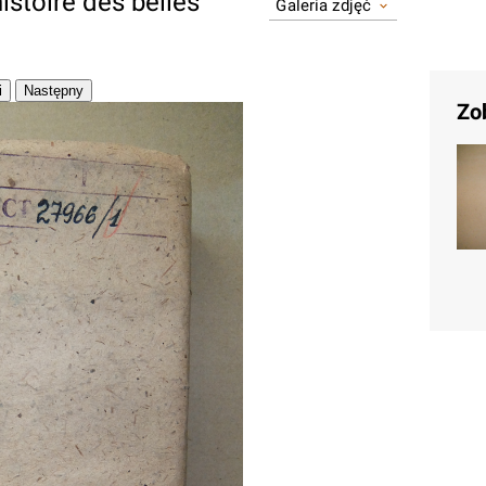
histoire des belles
Galeria zdjęć
Zo