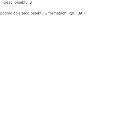
ń treści obiektu:
0
pobrać opis tego obiektu w formatach:
RDF
;
OAI-