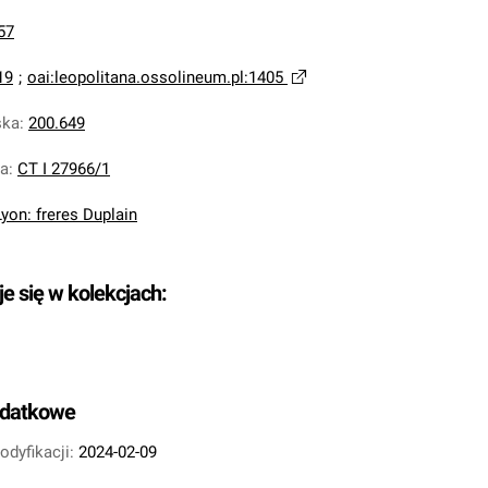
57
19
;
oai:leopolitana.ossolineum.pl:1405
ska
:
200.649
na
:
CT I 27966/1
Lyon: freres Duplain
je się w kolekcjach:
odatkowe
odyfikacji:
2024-02-09