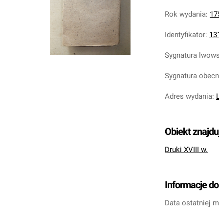
Rok wydania
:
17
Identyfikator
:
13
Sygnatura lwow
Sygnatura obec
Adres wydania
:
Obiekt znajdu
Druki XVIII w.
Informacje d
Data ostatniej m