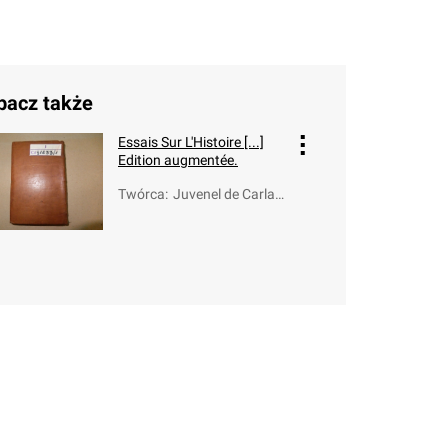
bacz także
Essais Sur L'Histoire [...]
Edition augmentée.
Twórca
:
Juvenel de Carlan
cas, Felix de (167
9-1760)