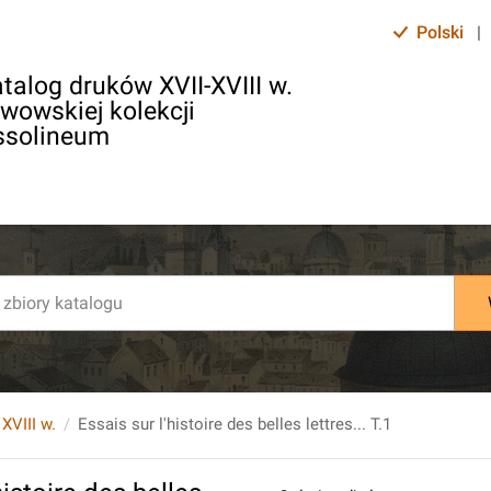
Polski
|
talog druków XVII-XVIII w.
lwowskiej kolekcji
ssolineum
 XVIII w.
Essais sur l'histoire des belles lettres... T.1