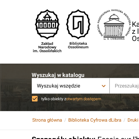
Ka
z 
O
Wyszukaj w katalogu
Wyszukaj wszędzie
tylko obiekty z
otwartym dostępem
Strona główna
Biblioteka Cyfrowa dLibra
Druki