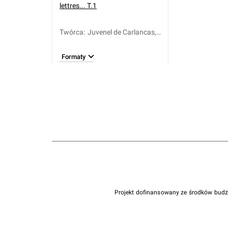
lettres... T.1
Twórca
:
Juvenel de Carlancas,
Felix de (1679-1760)
Formaty
Projekt dofinansowany ze środków bud