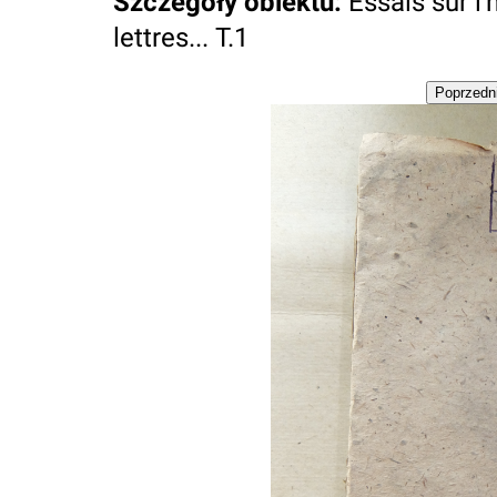
Szczegóły obiektu
:
Essais sur l'
lettres... T.1