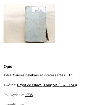
Opis
Tytuł
:
Causes celebres et interessantes... t.1
Twórca
:
Gayot de Pitaval, François (1673-1743)
Rok wydania
:
1735
Identyfikator
: