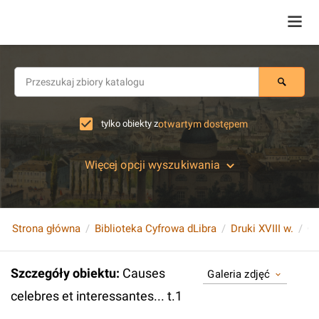
tylko obiekty z
otwartym dostępem
Więcej opcji wyszukiwania
Strona główna
Biblioteka Cyfrowa dLibra
Druki XVIII w.
Ca
Szczegóły obiektu
:
Causes
Galeria zdjęć
celebres et interessantes... t.1