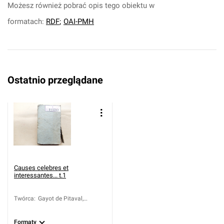
Możesz również pobrać opis tego obiektu w
formatach:
RDF
;
OAI-PMH
Ostatnio przeglądane
Causes celebres et
interessantes... t.1
Twórca
:
Gayot de Pitaval,
François (1673-1743)
Formaty