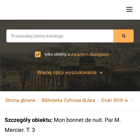
tylko obiekty z
otwartym dostępem
Więcej opcji wyszukiwania
Strona główna
Biblioteka Cyfrowa dLibra
Druki XVIII w.
Mo
Szczegóły obiektu
:
Mon bonnet de nuit. Par M.
Mercier. T. 3