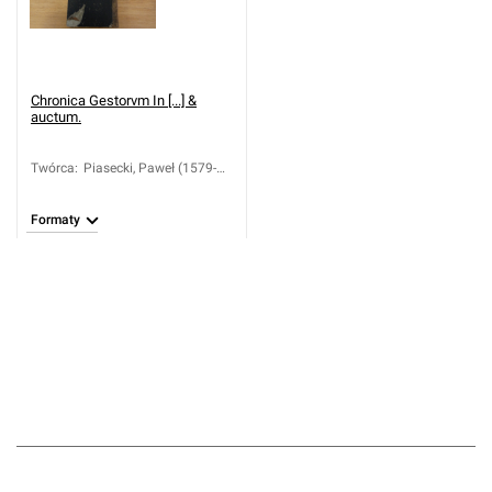
Chronica Gestorvm In [...] &
auctum.
Twórca
:
Piasecki, Paweł (1579-
1649)
Formaty