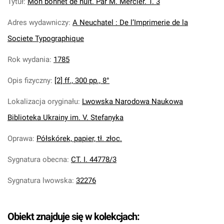
Tytuł
:
Mon bonnet de nuit. Par M. Mercier. T. 3
Adres wydawniczy
:
A Neuchatel : De l’Imprimerie de la
Societe Typographique
Rok wydania
:
1785
Opis fizyczny
:
[2] ff., 300 pp., 8°
Lokalizacja oryginału
:
Lwowska Narodowa Naukowa
Biblioteka Ukrainy im. V. Stefanyka
Oprawa
:
Półskórek, papier, tł. złoc.
Sygnatura obecna
:
CT. I. 44778/3
Sygnatura lwowska
:
32276
Obiekt znajduje się w kolekcjach: