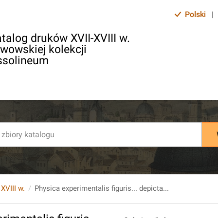
Polski
|
talog druków XVII-XVIII w.
lwowskiej kolekcji
ssolineum
 XVIII w.
Physica experimentalis figuris... depicta...