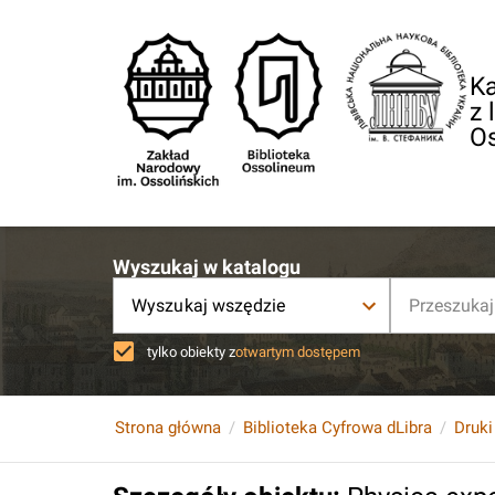
Ka
z 
O
Wyszukaj w katalogu
Wyszukaj wszędzie
tylko obiekty z
otwartym dostępem
Strona główna
Biblioteka Cyfrowa dLibra
Druki