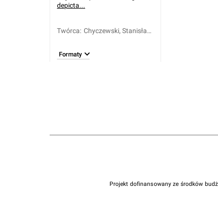
depicta...
Twórca
:
Chyczewski, Stanisław
(1727-post 1773)
Formaty
Projekt dofinansowany ze środków bud