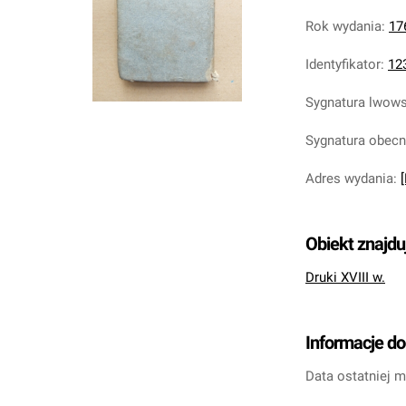
Rok wydania
:
17
Identyfikator
:
12
Sygnatura lwow
Sygnatura obec
Adres wydania
:
Obiekt znajdu
Druki XVIII w.
Informacje d
Data ostatniej m