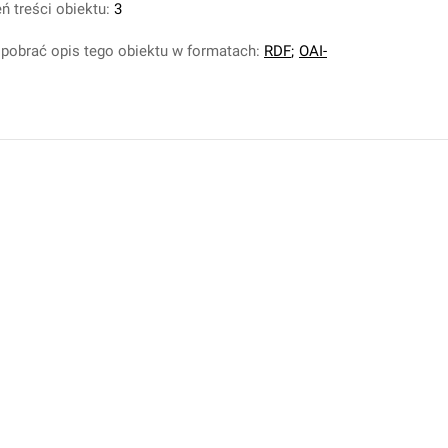
ń treści obiektu:
3
pobrać opis tego obiektu w formatach:
RDF
;
OAI-