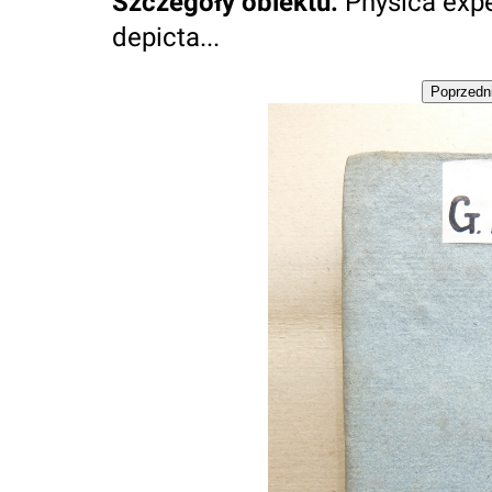
Szczegóły obiektu
:
Physica exper
depicta...