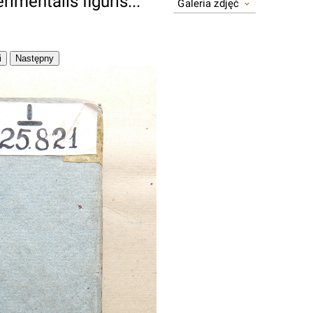
imentalis figuris...
Galeria zdjęć