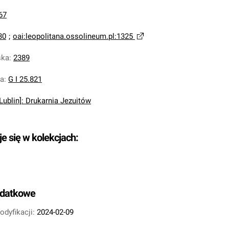
67
30
;
oai:leopolitana.ossolineum.pl:1325
ska
:
2389
na
:
G I 25.821
[Lublin]: Drukarnia Jezuitów
je się w kolekcjach:
odatkowe
odyfikacji:
2024-02-09