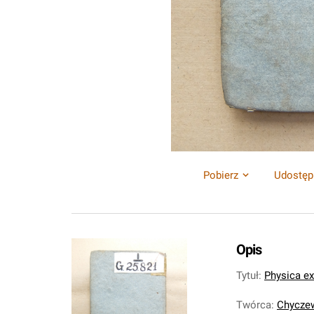
Pobierz
Udostęp
Opis
Tytuł
:
Physica exp
Twórca
:
Chyczew