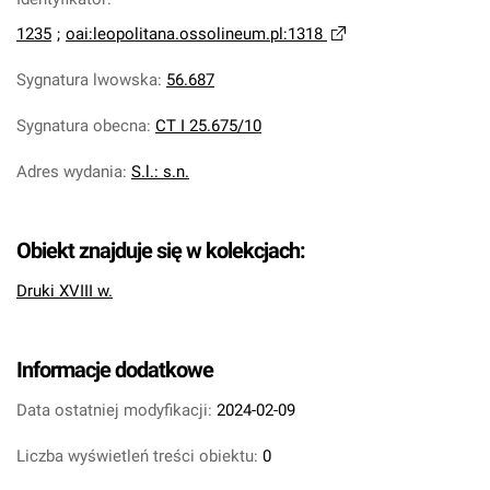
1235
;
oai:leopolitana.ossolineum.pl:1318
Sygnatura lwowska
:
56.687
Sygnatura obecna
:
CT I 25.675/10
Adres wydania
:
S.l.: s.n.
Obiekt znajduje się w kolekcjach:
Druki XVIII w.
Informacje dodatkowe
Data ostatniej modyfikacji:
2024-02-09
Liczba wyświetleń treści obiektu:
0