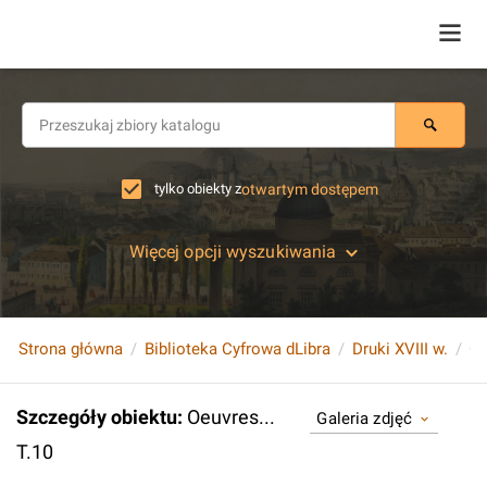
tylko obiekty z
otwartym dostępem
Więcej opcji wyszukiwania
Strona główna
Biblioteka Cyfrowa dLibra
Druki XVIII w.
Oe
Szczegóły obiektu
:
Oeuvres...
Galeria zdjęć
T.10