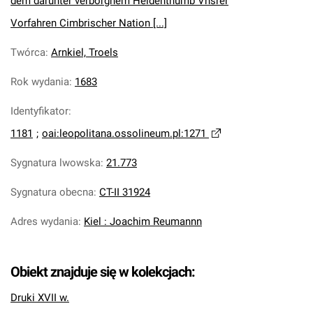
dem darunter verborgnem Heidenthumb Vnsrer
Vorfahren Cimbrischer Nation [...]
Twórca
:
Arnkiel, Troels
Rok wydania
:
1683
Identyfikator
:
1181
;
oai:leopolitana.ossolineum.pl:1271
Sygnatura lwowska
:
21.773
Sygnatura obecna
:
CT-II 31924
Adres wydania
:
Kiel : Joachim Reumannn
Obiekt znajduje się w kolekcjach:
Druki XVII w.