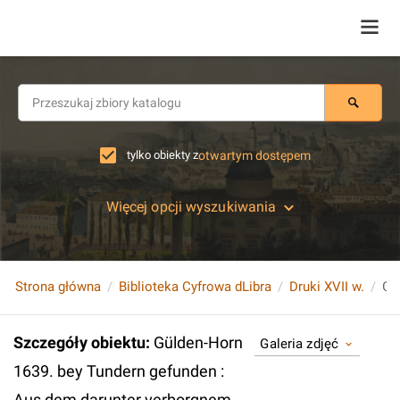
tylko obiekty z
otwartym dostępem
Więcej opcji wyszukiwania
Strona główna
Biblioteka Cyfrowa dLibra
Druki XVII w.
Szczegóły obiektu
:
Gülden-Horn
Galeria zdjęć
1639. bey Tundern gefunden :
Aus dem darunter verborgnem