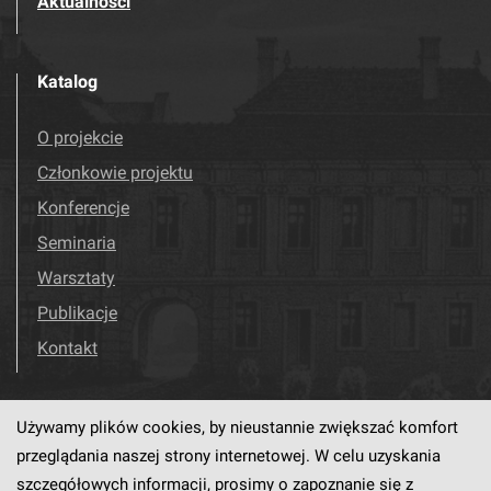
Aktualności
Katalog
O projekcie
Członkowie projektu
Konferencje
Seminaria
Warsztaty
Publikacje
Kontakt
Używamy plików cookies, by nieustannie zwiększać komfort
Odwiedź nas!
Facebook
przeglądania naszej strony internetowej. W celu uzyskania
szczegółowych informacji, prosimy o zapoznanie się z