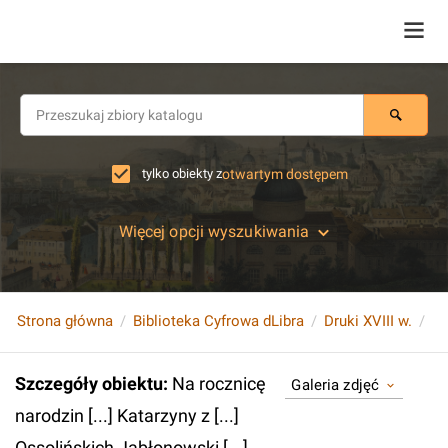
tylko obiekty z
otwartym dostępem
Więcej opcji wyszukiwania
Strona główna
Biblioteka Cyfrowa dLibra
Druki XVIII w.
Szczegóły obiektu
:
Na rocznicę
Galeria zdjęć
narodzin [...] Katarzyny z [...]
Ossolińskich Jabłonowski [...]