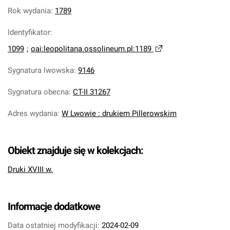
Rok wydania
:
1789
Identyfikator
:
1099
;
oai:leopolitana.ossolineum.pl:1189
Sygnatura lwowska
:
9146
Sygnatura obecna
:
CT-II 31267
Adres wydania
:
W Lwowie : drukiem Pillerowskim
Obiekt znajduje się w kolekcjach:
Druki XVIII w.
Informacje dodatkowe
Data ostatniej modyfikacji:
2024-02-09