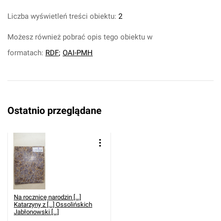
Liczba wyświetleń treści obiektu:
2
Możesz również pobrać opis tego obiektu w
formatach:
RDF
;
OAI-PMH
Ostatnio przeglądane
Na rocznicę narodzin [...]
Katarzyny z [...] Ossolińskich
Jabłonowski [...]