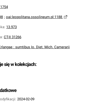
 1754
98
;
oai:leopolitana.ossolineum.pl:1188
ska
:
13.973
na
:
CT-II 31266
Erlangae : sumtibus Io. Diet. Mich. Camerarii
je się w kolekcjach:
odatkowe
odyfikacji:
2024-02-09