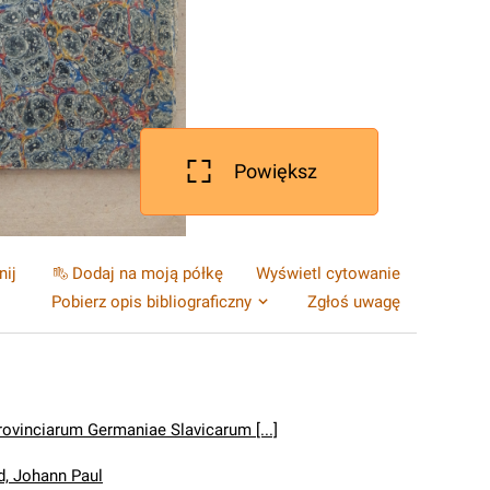
Powiększ
nij
Dodaj na moją półkę
Wyświetl cytowanie
Pobierz opis bibliograficzny
Zgłoś uwagę
rovinciarum Germaniae Slavicarum [...]
d, Johann Paul