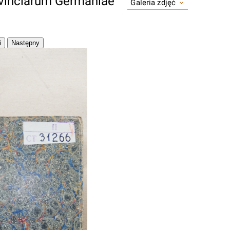
ovinciarum Germaniae
Galeria zdjęć