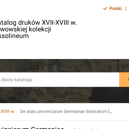
Polski
|
talog druków XVII-XVIII w.
lwowskiej kolekcji
ssolineum
 XVIII w.
De statu provinciarum Germaniae Slavicarum [...]