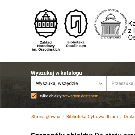
Ka
z 
O
Wyszukaj w katalogu
Wyszukaj wszędzie
tylko obiekty z
otwartym dostępem
Strona główna
Biblioteka Cyfrowa dLibra
Druki