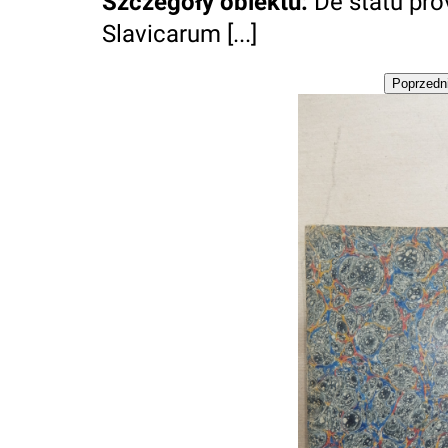
Szczegóły obiektu
:
De statu pr
Slavicarum [...]