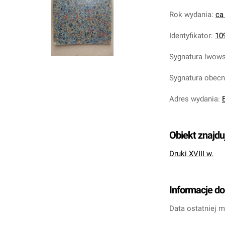
Rok wydania
:
ca
Identyfikator
:
10
Sygnatura lwow
Sygnatura obec
Adres wydania
:
Obiekt znajdu
Druki XVIII w.
Informacje d
Data ostatniej m