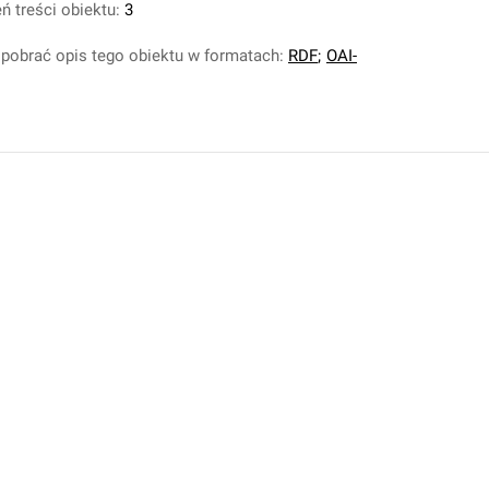
ń treści obiektu:
3
pobrać opis tego obiektu w formatach:
RDF
;
OAI-