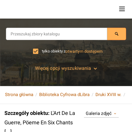
tylko obiekty z
otwartym dostępem
Więcej opcji wyszukiwania
Strona główna
Biblioteka Cyfrowa dLibra
Druki XVIII w.
L'
Szczegóły obiektu
:
L'Art De La
Galeria zdjęć
Guerre, Pöeme En Six Chants
[...].