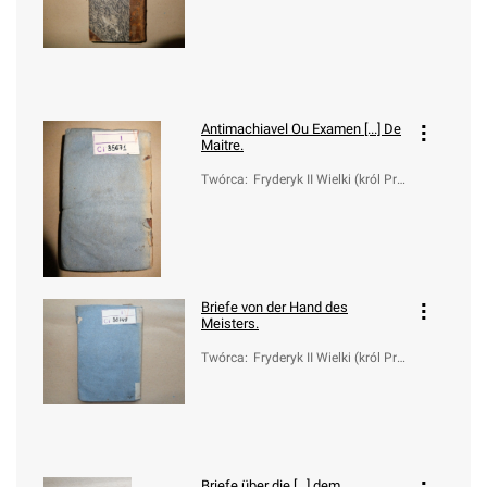
s; 1712-1786)
Antimachiavel Ou Examen [...] De
Maitre.
Twórca
:
Fryderyk II Wielki (król Pru
s; 1712-1786)
Briefe von der Hand des
Meisters.
Twórca
:
Fryderyk II Wielki (król Pru
s; 1712-1786); von Fouqu
ee
Briefe über die [...] dem