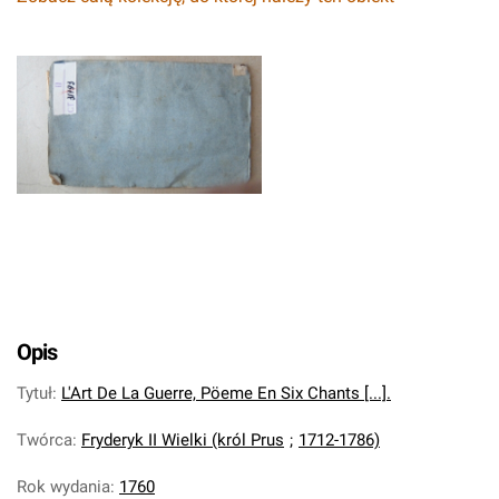
Opis
Tytuł
:
L'Art De La Guerre, Pöeme En Six Chants [...].
Twórca
:
Fryderyk II Wielki (król Prus
;
1712-1786)
Rok wydania
:
1760