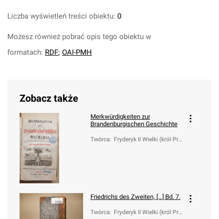
Liczba wyświetleń treści obiektu:
0
Możesz również pobrać opis tego obiektu w
formatach:
RDF
;
OAI-PMH
Zobacz także
Merkwürdigkeiten zur
Brandenburgischen Geschichte
Twórca
:
Fryderyk II Wielki (król Pru
s; 1712-1786)
Friedrichs des Zweiten, [...] Bd. 7.
Twórca
:
Fryderyk II Wielki (król Pru