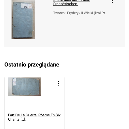
Französischen.
Twórca
:
Fryderyk II Wielki (król Pru
s; 1712-1786); Kluge, Joh
ann Daniel (1701-1768)
Ostatnio przeglądane
L'Art De La Guerre, Pöeme En Six
Chants [...].