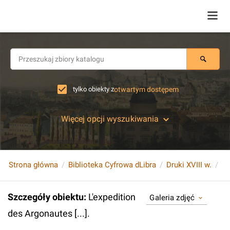
tylko obiekty z
otwartym dostępem
Więcej opcji wyszukiwania
Strona główna
Biblioteka Cyfrowa dLibra
Druki XVIII w.
L'
Szczegóły obiektu
:
L'expedition
Galeria zdjęć
des Argonautes [...].