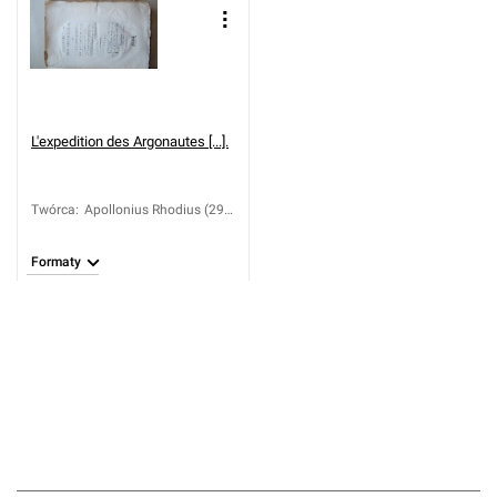
L'expedition des Argonautes [...].
Twórca
:
Apollonius Rhodius (295-
ca 230 a.C)
Formaty