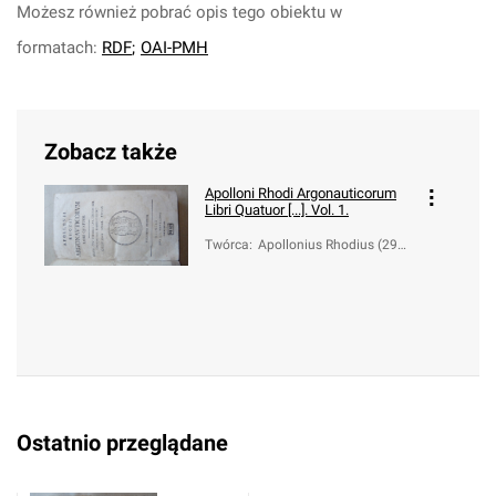
Możesz również pobrać opis tego obiektu w
formatach:
RDF
;
OAI-PMH
Zobacz także
Apolloni Rhodi Argonauticorum
Libri Quatuor [...]. Vol. 1.
Twórca
:
Apollonius Rhodius (295-
ca 230 a.C)
Ostatnio przeglądane