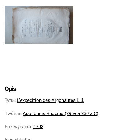
Opis
Tytuł
:
L'expedition des Argonautes [...].
Twórca
:
Apollonius Rhodius (295-ca 230 a.C)
Rok wydania
:
1798
Identyfikator
: