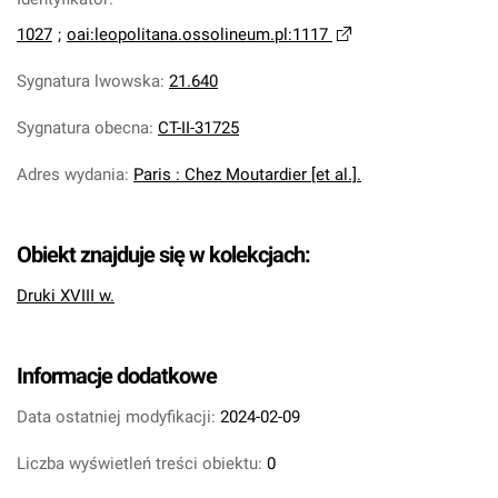
1027
;
oai:leopolitana.ossolineum.pl:1117
Sygnatura lwowska
:
21.640
Sygnatura obecna
:
CT-II-31725
Adres wydania
:
Paris : Chez Moutardier [et al.].
Obiekt znajduje się w kolekcjach:
Druki XVIII w.
Informacje dodatkowe
Data ostatniej modyfikacji:
2024-02-09
Liczba wyświetleń treści obiektu:
0