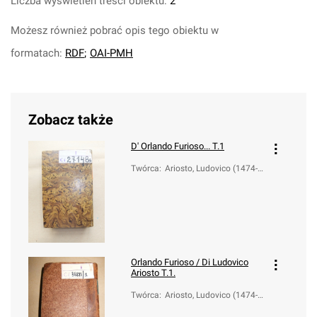
Liczba wyświetleń treści obiektu:
2
Możesz również pobrać opis tego obiektu w
formatach:
RDF
;
OAI-PMH
Zobacz także
D' Orlando Furioso... T.1
Twórca
:
Ariosto, Ludovico (1474-1
533)
Orlando Furioso / Di Ludovico
Ariosto T.1.
Twórca
:
Ariosto, Ludovico (1474-1
533)