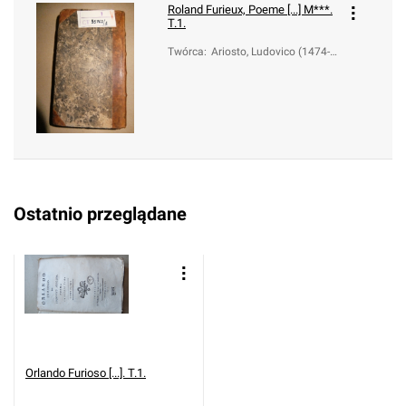
Roland Furieux, Poeme [...] M***.
T.1.
Twórca
:
Ariosto, Ludovico (1474-1
533); Mirabaud, Jean Bap
tiste de (1675-1760)
Ostatnio przeglądane
Orlando Furioso [...]. T.1.