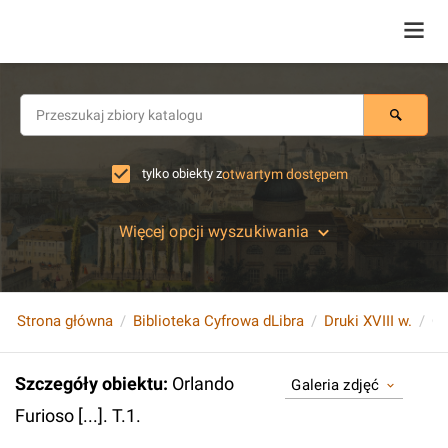
tylko obiekty z
otwartym dostępem
Więcej opcji wyszukiwania
Strona główna
Biblioteka Cyfrowa dLibra
Druki XVIII w.
Or
Szczegóły obiektu
:
Orlando
Galeria zdjęć
Furioso [...]. T.1.