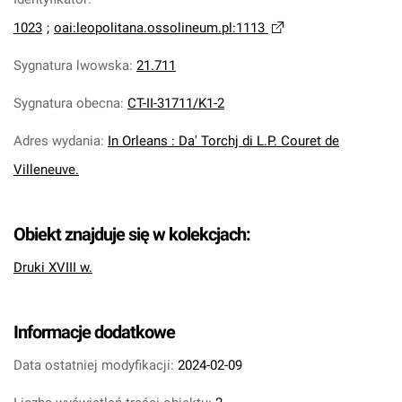
1023
;
oai:leopolitana.ossolineum.pl:1113
Sygnatura lwowska
:
21.711
Sygnatura obecna
:
CT-II-31711/K1-2
Adres wydania
:
In Orleans : Da' Torchj di L.P. Couret de
Villeneuve.
Obiekt znajduje się w kolekcjach:
Druki XVIII w.
Informacje dodatkowe
Data ostatniej modyfikacji:
2024-02-09