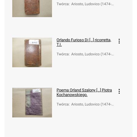
Twórca
:
Ariosto, Ludovico (1474-1
533)
Orlando Furioso Di [...] ricorretta,
T.I.
Twórca
:
Ariosto, Ludovico (1474-1
533)
Poema Orland Szalony [...] Piotra
Kochanowskiego.
Twórca
:
Ariosto, Ludovico (1474-1
533); Kochanowski, Piotr
(1566-1629)