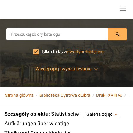
tylko obiekty z
otwartym dostępem
Więcej opcji wyszukiwania
Strona główna
Biblioteka Cyfrowa dLibra
Druki XVIII w.
Szczegóły obiektu
:
Statistische
Galeria zdjęć
Aufklärungen über wichtige
Theile und Gegenstände der