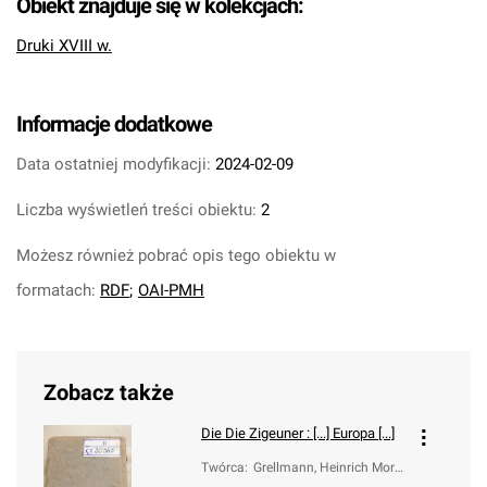
Obiekt znajduje się w kolekcjach:
Druki XVIII w.
Informacje dodatkowe
Data ostatniej modyfikacji:
2024-02-09
Liczba wyświetleń treści obiektu:
2
Możesz również pobrać opis tego obiektu w
formatach:
RDF
;
OAI-PMH
Zobacz także
Die
Die Zigeuner : [...] Europa [...]
Twórca
:
Grellmann, Heinrich Morit