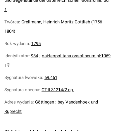
und Gegenstände der österreichischen Monarchie. Bd.
1
Twórca
:
Grellmann, Heinrich Moritz Gottlieb (1756-
1804)
Rok wydania
:
1795
Identyfikator
:
984
;
oai:leopolitana.ossolineum.pl:1069
Sygnatura lwowska
:
69.461
Sygnatura obecna
:
CT-II 31214/2 np.
Adres wydania
:
Göttingen : bey Vandenhoek und
Ruprecht