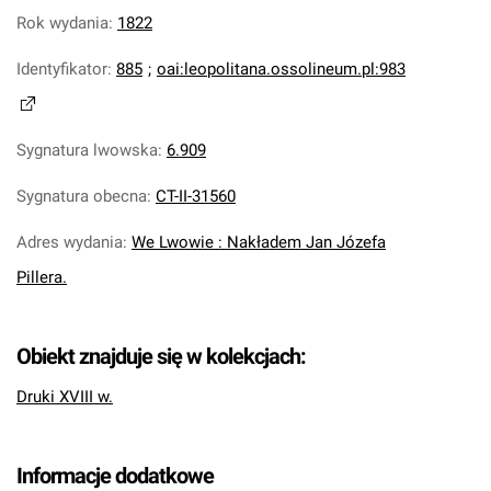
Rok wydania
:
1822
Identyfikator
:
885
;
oai:leopolitana.ossolineum.pl:983
Sygnatura lwowska
:
6.909
Sygnatura obecna
:
CT-II-31560
Adres wydania
:
We Lwowie : Nakładem Jan Józefa
Pillera.
Obiekt znajduje się w kolekcjach:
Druki XVIII w.
Informacje dodatkowe