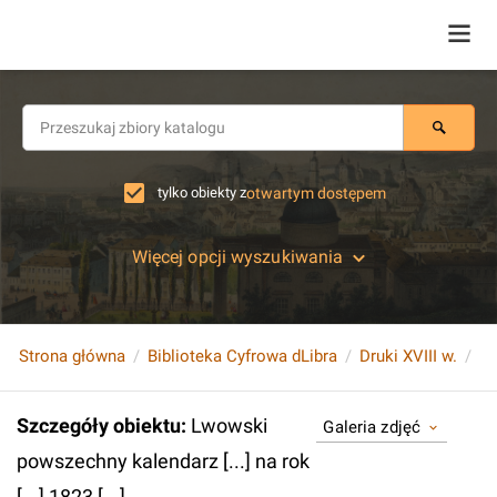
tylko obiekty z
otwartym dostępem
Więcej opcji wyszukiwania
Strona główna
Biblioteka Cyfrowa dLibra
Druki XVIII w.
Szczegóły obiektu
:
Lwowski
Galeria zdjęć
powszechny kalendarz [...] na rok
[...] 1823 [...].