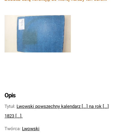
Opis
Tytuł
:
Lwowski powszechny kalendarz [...] na rok [...]
1823 [...].
Twórca
:
Lwowski